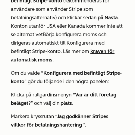
befintligt Stripe-konto
(rekommenderas för
användare som använder Stripe som
betalningsalternativ) och klickar sedan
på Nästa
.
Konton utanför USA eller Kanada kommer inte att
se alternativet
Börja konfigurera moms
och
dirigeras automatiskt till
Konfigurera med
befintligt Stripe-konto
. Läs mer om
kraven för
automatisk moms
.
Om du valde
”Konfigurera med befintligt Stripe-
konto
” gör du följande i den högra panelen:
Klicka på rullgardinsmenyn
”Var är ditt företag
beläget
?” och välj din
plats
.
Markera kryssrutan
”Jag godkänner Stripes
villkor för betalningshantering
”.