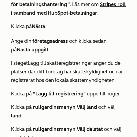
för betalningshantering
”. Läs mer om
Stripes roll
i samband med HubSpot-betalningar
.
Klicka på
Nästa
.
Ange din
företagsadress
och klicka sedan
på
Nästa uppgift
.
I steget
Lägg till skatteregistreringar
anger du de
platser där ditt företag har skattskyldighet och är
registrerat hos den lokala skattemyndigheten:
Klicka på
”Lägg till registrering
” uppe till höger.
Klicka på
rullgardinsmenyn Välj land
och välj
land
.
Klicka på
rullgardinsmenyn Välj delstat
och välj