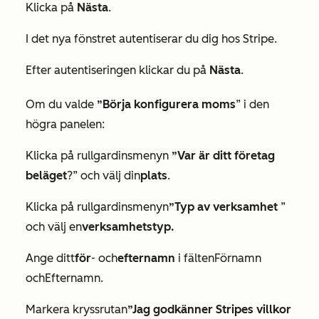
Klicka på
Nästa
.
I det nya fönstret autentiserar du dig hos Stripe.
Efter autentiseringen klickar du på
Nästa
.
Om du valde
”Börja konfigurera moms
” i den
högra panelen:
Klicka på rullgardinsmenyn
”Var är ditt företag
beläget
?” och välj din
plats
.
Klicka på rullgardinsmenyn
”Typ av verksamhet
”
och välj en
verksamhetstyp.
Ange ditt
för
-
och
efternamn
i fälten
Förnamn
och
Efternamn
.
Markera kryssrutan
”Jag godkänner Stripes villkor