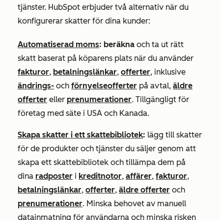
tjänster. HubSpot erbjuder två alternativ när du
konfigurerar skatter för dina kunder:
Automatiserad moms
: beräkna
och ta ut rätt
skatt baserat på köparens plats när du använder
fakturor
,
betalningslänkar
,
offerter
, inklusive
ändrings-
och
förnyelseofferter
på avtal,
äldre
offerter
eller
prenumerationer
. Tillgängligt för
företag med säte i USA och Kanada.
Skapa skatter i ett skattebibliotek
:
lägg till skatter
för de produkter och tjänster du säljer genom att
skapa ett skattebibliotek och tillämpa dem på
dina
radposter
i
kreditnotor
,
affärer
,
fakturor
,
betalningslänkar
,
offerter
,
äldre offerter
och
prenumerationer
. Minska behovet av manuell
datainmatning för användarna och minska risken