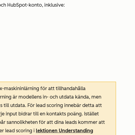
och HubSpot-konto, inklusive:
m
askininlärning för att tillhandahålla
rning är modellens in- och utdata kända, men
ill utdata. För lead scoring innebär detta att
je input bidrar till en kontakts poäng. Istället
pår sannolikheten för att dina leads kommer att
r lead scoring i
lektionen Understanding