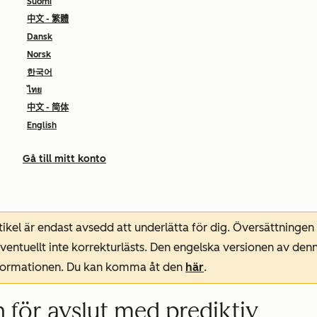
Suomi
中文 - 繁體
Dansk
Norsk
한국어
ไทย
中文 - 简体
English
Gå till mitt konto
ikel är endast avsedd att underlätta för dig. Översättningen
entuellt inte korrekturlästs. Den engelska versionen av denn
nformationen. Du kan komma åt den
här
.
 för avslut med prediktiv