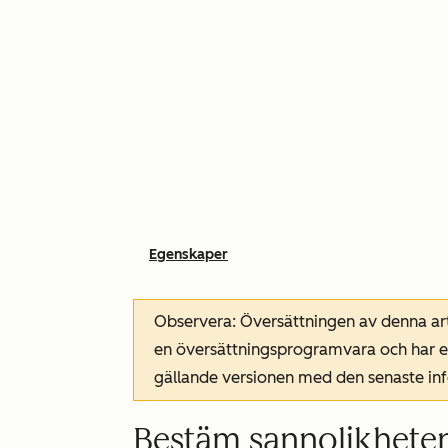
Egenskaper
Observera: Översättningen av denna art
en översättningsprogramvara och har ev
gällande versionen med den senaste i
Bestäm sannolikheten