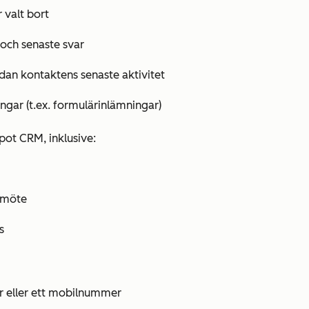
 valt bort
k och senaste svar
an kontaktens senaste aktivitet
ngar (t.ex. formulärinlämningar)
pot CRM, inklusive:
 möte
s
r
eller ett
mobilnummer