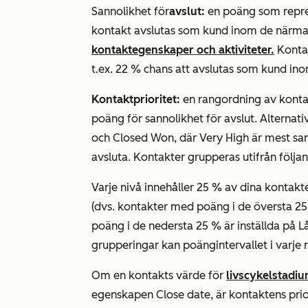
Sannolikhet för
avslut:
en poäng som repres
kontakt avslutas som kund inom de närma
kontaktegenskaper och aktiviteter.
Kontak
t.ex. 22 % chans att avslutas som kund i
Kontaktprioritet:
en rangordning av kontak
poäng
för sannolikhet
för
avslut
. Alternat
och
Closed Won
, där
Very High
är mest san
avsluta. Kontakter grupperas utifrån följan
Varje nivå innehåller 25 % av dina kontak
(dvs. kontakter med poäng i de översta 25
poäng i de nedersta 25 % är inställda på
L
grupperingar kan poängintervallet i varje n
Om en kontakts värde för
livscykelstadi
egenskapen
Close date
, är kontaktens
prio