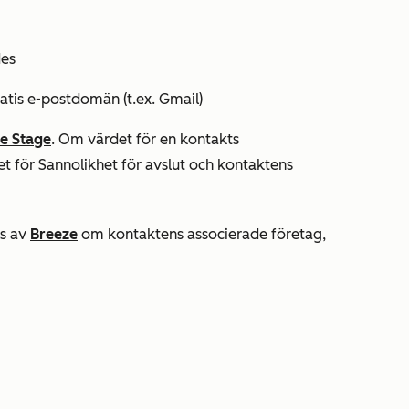
des
atis e-postdomän (t.ex. Gmail)
le Stage
. Om värdet för en kontakts
det
för Sannolikhet
för
avslut
och kontaktens
ls av
Breeze
om kontaktens associerade företag,