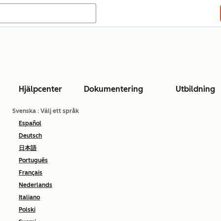
Hjälpcenter
Dokumentering
Utbildning
Svenska
: Välj ett språk
Español
Deutsch
日本語
Português
Français
Nederlands
Italiano
Polski