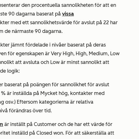
enterar den procentuella sannolikheten för att en
ste 90 dagarna baserat på
vissa
ter med ett sannolikhetsvärde för avslut på 22 har
nom de närmaste 90 dagarna.
ter jämnt fördelade i nivåer baserat på deras
iven för egenskapen är
Very High
,
High
,
Medium
,
Low
nolikt att avsluta och
Low
är minst sannolikt att
de logik:
ter baserat på poängen
för sannolikhet
för
avslut
 % är inställda på
Mycket hög
, kontakter med
åg
osv.) Eftersom kategorierna är relativa
ivå förändras över tid.
um
är inställt på
Customer
och de har ett värde för
ritet
inställd på
Closed won.
För att säkerställa att