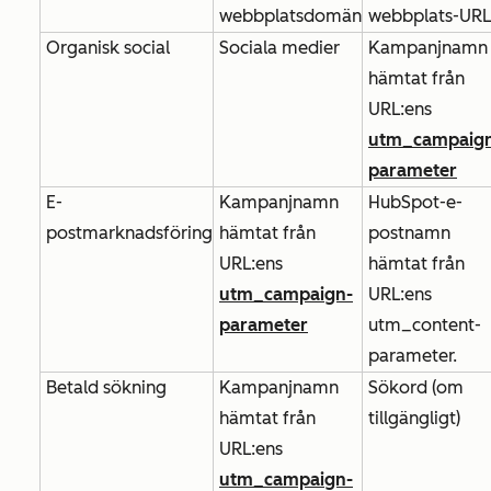
webbplatsdomän
webbplats-URL
Organisk social
Sociala medier
Kampanjnamn
hämtat från
URL:ens
utm_campaig
parameter
E-
Kampanjnamn
HubSpot-e-
postmarknadsföring
hämtat från
postnamn
URL:ens
hämtat från
utm_campaign-
URL:ens
parameter
utm_content-
parameter.
Betald sökning
Kampanjnamn
Sökord (om
hämtat från
tillgängligt)
URL:ens
utm_campaign-