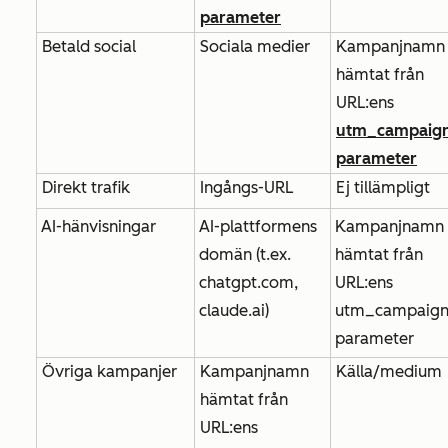
parameter
Betald social
Sociala medier
Kampanjnamn
hämtat från
URL:ens
utm_campaig
parameter
Direkt trafik
Ingångs-URL
Ej tillämpligt
AI-hänvisningar
AI-plattformens
Kampanjnamn
domän (t.ex.
hämtat från
chatgpt.com,
URL:ens
claude.ai)
utm_campaign
parameter
Övriga kampanjer
Kampanjnamn
Källa/medium
hämtat från
URL:ens