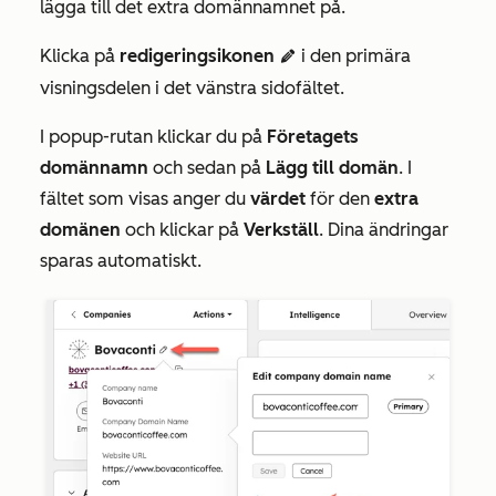
lägga till det extra domännamnet på.
Klicka på
redigeringsikonen
i den primära
editIcon
visningsdelen i det vänstra sidofältet.
I popup-rutan klickar du på
Företagets
domännamn
och sedan på
Lägg till
domän
. I
fältet som visas anger du
värdet
för den
extra
domänen
och klickar på
Verkställ
. Dina ändringar
sparas automatiskt.