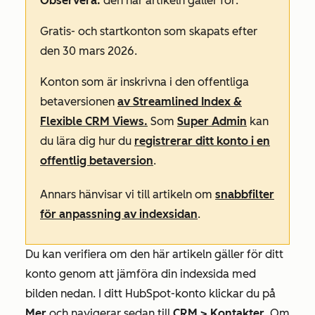
Observera:
den här artikeln gäller för:
Gratis-
och
startkonton
som skapats efter
den 30 mars 2026.
Konton som är inskrivna i den offentliga
betaversionen
av Streamlined Index &
Flexible CRM Views.
Som
Super Admin
kan
du lära dig hur du
registrerar ditt konto i en
offentlig betaversion
.
Annars hänvisar vi till artikeln om
snabbfilter
för anpassning av indexsidan
.
Du kan verifiera om den här artikeln gäller för ditt
konto genom att jämföra din indexsida med
bilden nedan. I ditt HubSpot-konto klickar du på
Mer
och navigerar sedan till
CRM
>
Kontakter
. Om