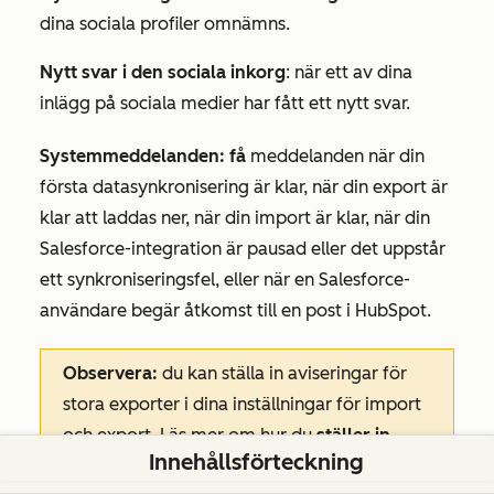
dina sociala profiler omnämns.
Nytt svar i den sociala inkorg
: när ett av dina
inlägg på sociala medier har fått ett nytt svar.
Systemmeddelanden: få
meddelanden när din
första datasynkronisering är klar, när din export är
klar att laddas ner, när din import är klar, när din
Salesforce-integration är pausad eller det uppstår
ett synkroniseringsfel, eller när en Salesforce-
användare begär åtkomst till en post i HubSpot.
Observera:
du kan ställa in aviseringar för
stora exporter i dina inställningar för import
och export. Läs mer om hur du
ställer in
Innehållsförteckning
aviseringar för stora exporter
.