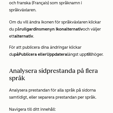
och franska (Français) som språknamn i
språkväxlaren.
Om du vill ändra ikonen för språkväxlaren klickar
du på
rullgardinsmenyn Ikonalternativ
och väljer
ett
alternativ
.
För att publicera dina ändringar klickar
du
på
Publicera eller
Uppdatera
längst upp
till
höger.
Analysera sidprestanda på flera
språk
Analysera prestandan för alla språk på sidorna
samtidigt, eller separera prestandan per språk.
Navigera till ditt innehåll: