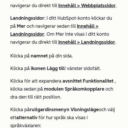
navigerar du direkt till
Innehåll
>
Webbplatssidor
.
Landningssidor
: I ditt HubSpot-konto klickar du
på
Mer
och navigerar sedan till
Innehåll
>
Landningssidor
. Om
Mer
inte visas i ditt konto
navigerar du direkt till
Innehåll
>
Landningssidor
.
Klicka på
namnet
på din sida.
Klicka på
ikonen Lägg till
i vänster sidofält.
Klicka för att expandera
avsnittet Funktionalitet
,
klicka sedan på
modulen Språkomkopplare
och
dra den till rätt position.
Klicka på
rullgardinsmenyn Visningsläge
och välj
ett
alternativ
för hur språk ska visas i
språkväxlaren: