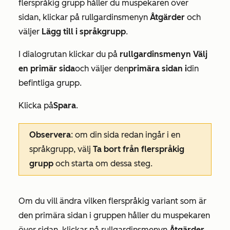
flerspråkig grupp håller du muspekaren över
sidan, klickar på rullgardinsmenyn
Åtgärder
och
väljer
Lägg till i språkgrupp
.
I dialogrutan klickar du på
rullgardinsmenyn Välj
en primär sida
och väljer den
primära sidan i
din
befintliga grupp.
Klicka på
Spara
.
Observera
: om din sida redan ingår i en
språkgrupp, välj
Ta bort från flerspråkig
grupp
och starta om dessa steg.
Om du vill ändra vilken flerspråkig variant som är
den primära sidan i gruppen håller du muspekaren
över sidan, klickar på rullgardinsmenyn
Åtgärder