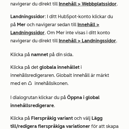
navigerar du direkt till
Innehåll
>
Webbplatssidor
.
Landningssidor
: I ditt HubSpot-konto klickar du
på
Mer
och navigerar sedan till
Innehåll
>
Landningssidor
. Om
Mer
inte visas i ditt konto
navigerar du direkt till
Innehåll
>
Landningssidor
.
Klicka på
namnet
på din sida.
Klicka på det
globala innehållet
i
innehållsredigeraren. Globalt innehåll är märkt
med en
innehållsikonen.
globalGroup global
I dialogrutan klickar du på
Öppna i global
innehållsredigerare
.
Klicka på
Flerspråkig variant
och välj
Lägg
till/redigera flerspråkiga variationer
för att skapa