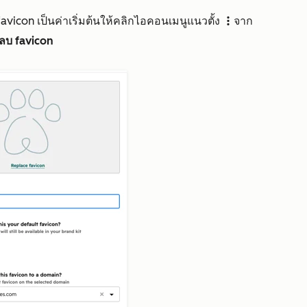
vicon เป็นค่าเริ่มต้นให้คลิก
ไอคอนเมนูแนวตั้ง
จาก
verticalMenuIcon
ลบ favicon