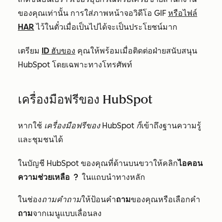
ของคุณเท่านั้น การใส่ภาพหน้าจอวิดีโอ GIF
หรือไฟล์
HAR
ไว้ในตั๋วเมื่อเป็นไปได้จะเป็นประโยชน์มาก
เตรียม
ID ฮับของ
คุณให้พร้อมเมื่อติดต่อฝ่ายสนับสนุน
HubSpot โดยเฉพาะทางโทรศัพท์
เครื่องมือฟรีของ HubSpot
หากใช้
เครื่องมือฟรีของ HubSpot ก็
เข้าถึงฐานความรู้
และชุมชนได้
ในบัญชี HubSpot ของคุณที่ด้านบนขวาให้คลิก
ไอคอน
ความช่วยเหลือ
ในแถบนำทางหลัก
questioncircleIcon help
ในช่อง
ถามคำถาม
ให้ป้อนคำ
ถาม
ของคุณหรือเลือกคำ
ถาม
จากเมนูแบบเลื่อนลง