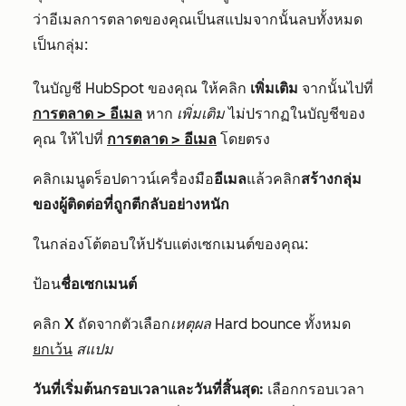
ว่าอีเมลการตลาดของคุณเป็นสแปมจากนั้นลบทั้งหมด
เป็นกลุ่ม:
ในบัญชี HubSpot ของคุณ ให้คลิก
เพิ่มเติม
จากนั้นไปที่
การตลาด
>
อีเมล
หาก
เพิ่มเติม
ไม่ปรากฏในบัญชีของ
คุณ ให้ไปที่
การตลาด
>
อีเมล
โดยตรง
คลิ
ก
เมนูดร็อปดาวน์เครื่องมือ
อีเมล
แล้วคลิก
สร้างกลุ่ม
ของผู้ติดต่อที่ถูกตีกลับอย่างหนัก
ในกล่องโต้ตอบให้ปรับแต่งเซกเมนต์ของคุณ:
ป้อน
ชื่อเซกเมนต์
คลิก
X
ถัดจากตัวเลือก
เหตุผล Hard bounce
ทั้งหมด
ยกเว้น
สแปม
วันที่เริ่มต้นกรอบเวลาและวันที่สิ้นสุด:
เลือกกรอบเวลา