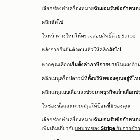
เลือกช่องทำเครื่องหมาย
ฉันยอมรับข้อกำหนด
คลิก
ถัดไป
ในหน้าต่างใหม่ให้ตรวจสอบสิทธิ์ด้วย Stripe
หลังจากยืนยันตัวตนแล้วให้คลิก
ถัดไป
หากคุณเลือก
เริ่มตั้งค่าภาษีการขาย
ในแผงด้า
คลิกเมนูดร็อปดาวน์ที่
ตั้งบริษัทของคุณอยู่ที่ไห
คลิ
กเมนูแบบเลื่อนลง
ประเภทธุรกิจแล้วเลือกป
ในช่อง
ชื่อ
และ
นามสกุล
ให้ป้อน
ชื่อ
ของคุณ
เลือกช่องทำเครื่องหมาย
ฉันยอมรับข้อกำหนด
เพิ่มเติมเกี่ยวกับ
บทบาทของ Stripe กับการชำร