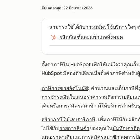
อัปเดตล่าสุด:
22 มิถุนายน 2026
สามารถใช้ได้กับ
การสมัครใช้บริการ
ใดๆ ต่
ผลิตภัณฑ์และแพ็กเกจทั้งหมด
ตั้งค่าภาษีใน HubSpot เพื่อให้แน่ใจว่าคุณเ
HubSpot มีสองตัวเลือกเมื่อตั้งค่าภาษีสำหรับผู
ภาษีการขายอัตโนมัติ
:
คำนวณและเก็บภาษีที่ถูก
การชำระเงิน
ใบ
เสนอราคา
รวมถึงการ
เปลี่ยน
เดิม
หรือการ
สมัครสมาชิก
มีให้บริการสำหรับธ
สร้างภาษีในไลบรารีภาษี
:
เพิ่มภาษีให้กับผล
ไปใช้กับ
รายการสินค้า
ของคุณใน
บันทึกเครดิต
เสนอ
ราคาเดิม
และการ
สมัครสมาชิก
ลดการป้อ