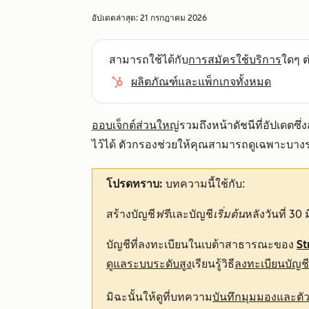
อัปเดตล่าสุด:
21 กรกฎาคม 2026
สามารถใช้ได้กับ
การสมัครใช้บริการ
ใดๆ ต่
ผลิตภัณฑ์และแพ็กเกจทั้งหมด
ออบเจ็กต์ส่วนใหญ่
รวมถึงหน้าดัชนีที่อัปเดตซึ
ไว้ได้ ตัวกรองช่วยให้คุณสามารถดูเฉพาะบาง
โปรดทราบ:
บทความนี้ใช้กับ:
สร้างบัญชี
ฟรี
และบัญชี
เริ่มต้น
หลังวันที่ 3
บัญชีที่ลงทะเบียนในเบต้าสาธารณะของ
St
ดูแลระบบระดับสูง
เรียนรู้วิธี
ลงทะเบียนบัญช
มิฉะนั้นให้ดูที่บทความ
บันทึกมุมมองและตั