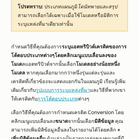
โปรดทราบ:
ประเภทแผนภูมิ
โดนัท
พาย
และสรุป
สามารถเลือกได้เฉพาะเมื่อใช้โมเดลหรือมิติการ
ระบุแหล่งที่มาเดียวเท่านั้น
กำหนดวิธีที่คุณต้องการ
ระบุแอตทริบิวต์เครดิตของการ
โต้ตอบประเภทต่างๆโดยคลิกเมนูแบบเลื่อนลงของ
โมเด
ลแอตทริบิวต์จากนั้นเลือก
โมเดลอย่างน้อยหนึ่ง
โมเดล
หากคุณเลือกมากกว่าหนึ่งรุ่นแต่ละรุ่นและ
เครดิตที่เกี่ยวข้องจะแสดงแยกกันในแผนภูมิ เรียนรู้เพิ่ม
เติมเกี่ยวกับ
รูปแบบการระบุแหล่งที่มา
และวิธีที่พวกเขา
ให้เครดิตกับ
การโต้ตอบประเภท
ต่างๆ
เลือกวิธีที่คุณต้องการกำหนดเครดิต Conversion โดย
คลิกเมนูแบบเลื่อนลง
ขนาด
จากนั้นเลือก
มิติข้อมูล
คุณ
สามารถเพิ่มมิติข้อมูลอื่นลงในรายงานได้โดยคลิก
+
เพิ่มมิติข้อมูลอื่น
ด้านล่างเป็นรายการย่อของขนาดที่มี