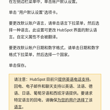
在左侧边栏菜单中，单击
账户默认设置
。
单击 "
用户默认设置
"选项卡。
要更改默认账户语言，请单击
语言
下拉菜单，然后选
择一种
语言
。此设置可更改 HubSpot 界面的默认语
言。自定义属性不会被翻译。
要更改默认帐户日期和数字
格式，请单击日期和数字
格式
下拉菜单，然后选择一个
国家
。
单击
保存
。
请注意：
HubSpot 目前只
提供英语电话支持
。
回电、电子邮件和聊天支持以英语、法语、德
语、日语、葡萄牙语和西班牙语提供。要请求
特定语言的回电，请确保
为您的用户选择了
该
语言
。