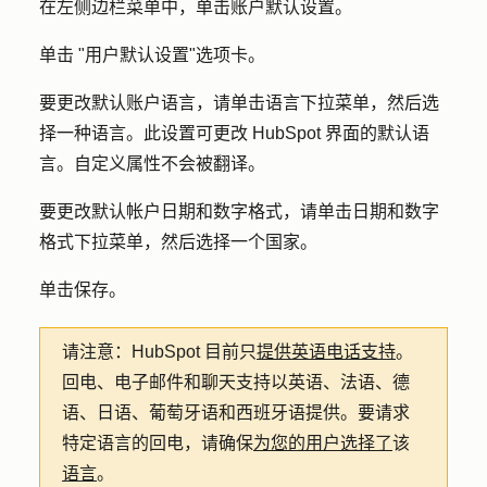
在左侧边栏菜单中，单击
账户默认设置
。
单击 "
用户默认设置
"选项卡。
要更改默认账户语言，请单击
语言
下拉菜单，然后选
择一种
语言
。此设置可更改 HubSpot 界面的默认语
言。自定义属性不会被翻译。
要更改默认帐户日期和数字
格式，请单击日期和数字
格式
下拉菜单，然后选择一个
国家
。
单击
保存
。
请注意：
HubSpot 目前只
提供英语电话支持
。
回电、电子邮件和聊天支持以英语、法语、德
语、日语、葡萄牙语和西班牙语提供。要请求
特定语言的回电，请确保
为您的用户选择了
该
语言
。