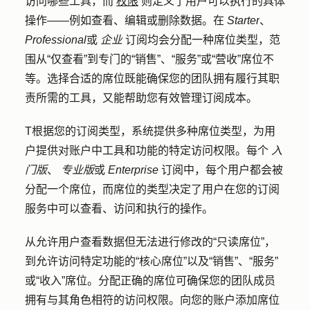
访问哪些工具，而
权限
则定义了用户可以执行的具体
操作——例如查看、编辑或删除数据。在
Starter
、
Professional
或
企业
订阅均会分配一种席位类型，范
围从“仅查看”到专门的“销售”、“服务”或“营收”席位不
等。选择合适的席位既能确保您的团队拥有履行其职
责所需的工具，又能帮助您有效管理订阅成本。
T
根据您的订阅类型，系统提供多种席位类型，为用
户提供对账户中工具和功能的特定访问权限。每个
入
门版
、
专业版
或
Enterprise
订阅中，每个用户都会被
分配一个席位，而席位的类型决定了用户在您的订阅
服务中可以查看、访问和执行的操作。
从允许用户查看数据但无法进行修改的“只读席位”，
到允许访问特定功能的“核心席位”以及“销售”、“服务”
或“收入”席位。分配正确的席位可确保您的团队成员
拥有与其角色相符的访问权限。向您的账户添加席位