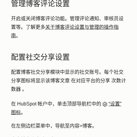
管理博客评论设置
开启或关闭博客评论功能。管理评论通知、审核员设
置等。了解更多
关于博客评论设置与管理的操作指
南
。
配置社交分享设置
配置博客社交分享模块中显示的社交账号。
每个社交
分享图标将显示该博客文章
在对应平台的
分享
次数计
数器
。
在 HubSpot 帐户中，单击顶部导航栏中的
“设置”
图标
。
在左侧边栏菜单中，导航至
内容
>
博客
。