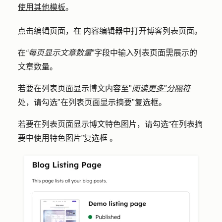
使用其他模板
。
点击
编辑页面，在
内容编辑器中打开博客列表页面。
在
“每页显示文章数量
”字段中输入列表页面需展示
的
文章数量
。
若要在列表页面显示博文内容至"
阅读更多"分隔符
处，请勾选"
在列表页面显示摘要
"复选框。
若要在列表页面显示博文特色图片，请勾选
“在列表摘
要中使用特色图片”复选框
。