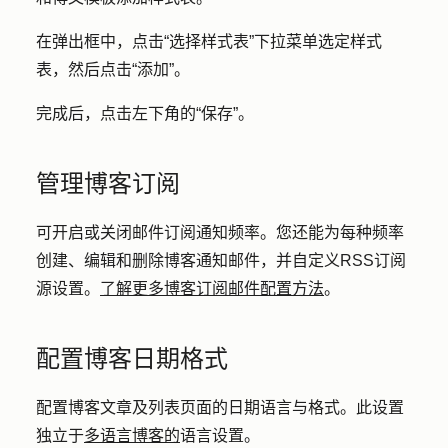
在弹出框中，点击
“选择样式表
”下拉菜单选定样式
表，然后点击
“添加”
。
完成后，点击左下角的
“保存”
。
管理博客订阅
可开启或关闭邮件订阅通知频率。您还能为每种频率
创建、编辑和删除博客通知邮件，并自定义RSS订阅
源设置。
了解更多博客订阅邮件配置方法
。
配置博客日期格式
配置博客文章及列表页面的日期语言与格式。此设置
独立于
多语言博客的
语言设置。