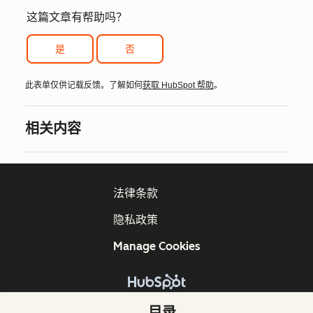
这篇文章有帮助吗？
是
否
此表单仅供记载反馈。了解如何
获取 HubSpot 帮助
。
相关内容
法律条款
隐私政策
Manage Cookies
版权所有 © 2026 HubSpot, Inc.
目录