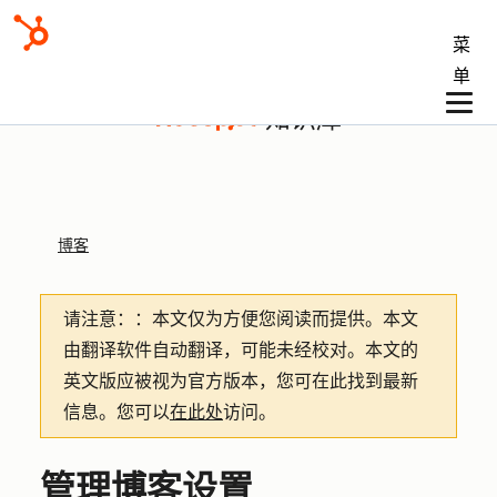
菜
单
知识库
博客
请注意：
：本文仅为方便您阅读而提供。
本文
由翻译软件自动翻译，可能未经校对。本文的
英文版应被视为官方版本，您可在此找到最新
信息。您可以
在此处
访问。
管理博客设置