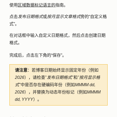
使用
区域数据标记语言的
指南。
点击
发布日期格式
或
按月显示文章格式
旁的
“自定义格
式
”。
在对话框中输入
自定义日期格式，
然后点击
创建日期
格式
。
完成后，点击左下角的
“保存”
。
请注意
：若博客日期始终显示固定年份（例如
2026
），请检查"
发布日期格式
"和
"按月显示格
式"
中是否存在硬编码年份（例如
MMMM dd,
2026
），并替换为动态年份标记（例如
MMMM
dd, YYYY
）。