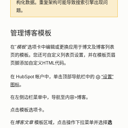
构化数据。重复架构可能导致搜索引擎出现问
题。
管理博客模板
在"
模板
"选项卡中编辑或更换应用于博文及博客列表
页的模板。您还可自定义列表页设置，并在模板页眉
页脚添加自定义HTML代码。
在 HubSpot 帐户中，单击顶部导航栏中的
“设置”
图标
。
在左侧边栏菜单中，导航至
内容
>
博客
。
点击
模板
选项卡。
在
博客文章
模板区域，
点击
操作下拉
菜单并选择
选