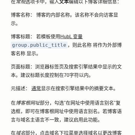
在
常规
选项卡中，输入
文本
编辑以下博客详细信息：
博客名称：
博客的内部名称。该名称不会向访客显
示。
博客标题：
若模板使用
HubL 变量
group.public_title
，则此名称
将作为外部博
客
名称
显示。
页面标题
：浏览器标签页及搜索引擎结果中显示的文
本。建议标题长度控制在70字符以内。
元描述：
通常
显示在搜索引擎结果中的摘要文本。
在
博客根网址
部分，勾选"
在网址中使用语言别名
"复
选框，即可在博客根网址中使用语言别名。若博客语
言与域名主语言不一致，建议启用此功能。
在
域名
部分，点击
域名
下拉菜单选择
域名
以更改博客