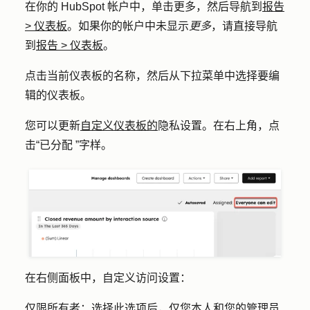
在你的 HubSpot 帐户中，单击
更多
，然后导航到
报告
>
仪表板
。如果你的帐户中未显示
更多
，请直接导航
到
报告
>
仪表板
。
点击当前仪表板的
名称
，然后从下拉菜单中选择要编
辑的
仪表板
。
您可以更新
自定义仪表板的
隐私设置。在右上角，点
击
“已分配
”字样
。
在右侧面板中，自定义访问设置：
仅限所有者：
选择此选项后，仅您本人和您的管理员