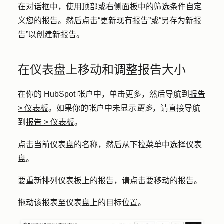
在对话框中，使用顶部或右侧面板中的筛选条件自定
义您的报告。然后点击
“更新现有报告
”或
“另存为新报
告
”以创建新报告。
在仪表盘上移动和调整报告大小
在你的 HubSpot 帐户中，单击
更多
，然后导航到
报告
>
仪表板
。如果你的帐户中未显示
更多
，请直接导航
到
报告
>
仪表板
。
名称
点击当前仪表盘的
，然后从下拉菜单中选择
仪表
盘
。
要重新排列仪表板上的报告，请点击要移动的
报告
。
拖动
该报表至仪表盘上的目标位置。