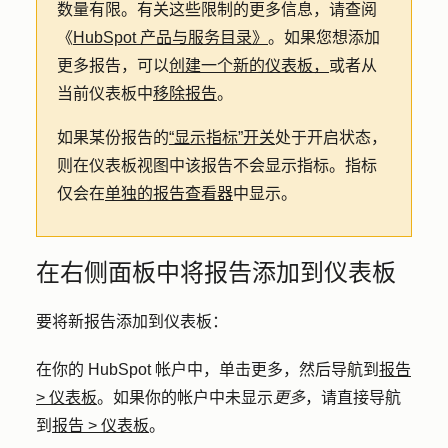
数量有限。有关这些限制的更多信息，请查阅
《
HubSpot 产品与服务目录》
。如果您想添加
更多报告，可以
创建一个新的仪表板，
或者从
当前仪表板中
移除报告
。
如果某份报告的
“显示指标”开关
处于开启状态，
则在仪表板视图中该报告不会显示指标。指标
仅会在
单独的报告查看器
中显示。
在右侧面板中将报告添加到仪表板
要将新报告添加到仪表板：
在你的 HubSpot 帐户中，单击
更多
，然后导航到
报告
>
仪表板
。如果你的帐户中未显示
更多
，请直接导航
到
报告
>
仪表板
。