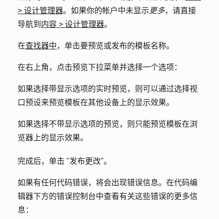
>
设计管理器
。如果你的帐户中未显示
更多
，请直接
导航到
内容
>
设计管理器
。
在
查找器中
，单击要预览或发布的模板
名称
。
在右上角，点击
预览
下拉菜单并选择一个
选项
：
如果选择
带显示选项的实时预览
，则可以通过选择
视
口预设
来预览模板在其他设备上的显示效果。
如果选择
不带显示选项的预览
，则只能预览模板在浏
览器上的显示效果。
完成后，单击 "
发布更改
"。
如果有任何代码错误，将会出现错误信息。在代码编
辑器下方的错误控制台中查看有关这些错误的更多信
息：