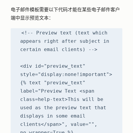
电子邮件模板需要以下代码才能在某些电子邮件客户
端中显示预览文本：
<!-- Preview text (text which
appears right after subject in
certain email clients) -->
<div id="preview_text"
style="display:none!important">
{% text "preview_text"
label="Preview Text <span
class=help-text>This will be
used as the preview text that
displays in some email
clients</span>", value="",
no_wrapper=True %}