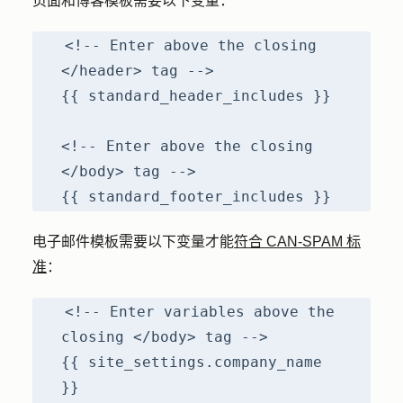
页面和博客模板需要以下变量：
<!-- Enter above the closing
</header> tag -->
{{ standard_header_includes }}
<!-- Enter above the closing
</body> tag -->
{{ standard_footer_includes }}
电子邮件模板需要以下变量才能
符合 CAN-SPAM 标
准
：
<!-- Enter variables above the
closing </body> tag -->
{{ site_settings.company_name
}}