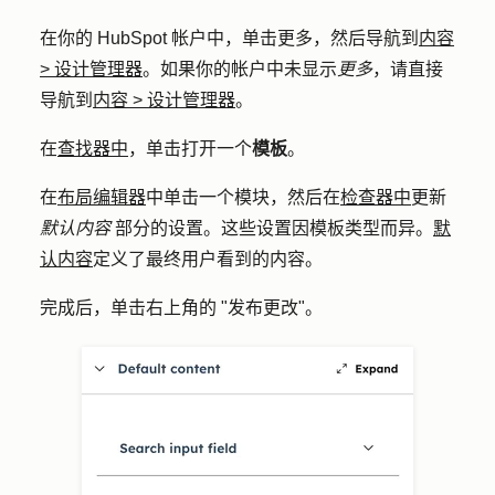
在你的 HubSpot 帐户中，单击
更多
，然后导航到
内容
>
设计管理器
。如果你的帐户中未显示
更多
，请直接
导航到
内容
>
设计管理器
。
在
查找器中
，单击打开一个
模板
。
在
布局编辑器
中单击一个
模块
，然后在
检查器中
更新
默认内容
部分的设置。这些设置因模板类型而异。
默
认内容
定义了最终用户看到的内容。
完成后，单击右上角的 "
发布更改"
。