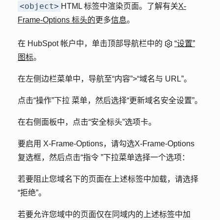
<object>
HTML 标签中渲染页面。了解有关
X-
Frame-Options 标头的
更多
信息
。
在 HubSpot 帐户中，单击顶部导航栏中的
“设置”
图标
。
在左侧边栏菜单中，导航至
“内容”
>
“域名与 URL”
。
点击
“操作”下拉
菜单，然后选择
“更新域名安全设置”
。
在右侧面板中，点击
“安全标头
”选项卡。
要启用 X-Frame-Options，请勾选
X-Frame-Options
复选框，然后点击
“指令
”
下拉菜单选择一个
选项
：
若要阻止您域名下的页面在上述标签中加载，请选择
“拒绝”
。
若要允许您域中的页面仅在同域内的上述标签中加