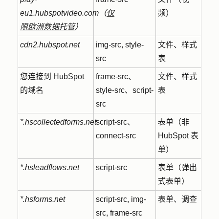
eu1.hubspotvideo.com（
仅
频）
限欧洲数据托管
）
cdn2.hubspot.net
img-src, style-
文件、样式
src
表
您连接到 HubSpot
frame-src、
文件、样式
的域名
style-src、script-
表
src
*.hscollectedforms.net
script-src、
表单（非
connect-src
HubSpot 表
单）
*.hsleadflows.net
script-src
表单（弹出
式表单）
*.hsforms.net
script-src, img-
表单、调查
src, frame-src