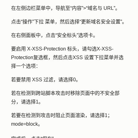
在左侧边栏菜单中，导航至
“内容”
>
“域名与 URL”
。
点击
“操作”下拉
菜单，然后选择
“更新域名安全设置”
。
在右侧面板中，点击
“安全标头
”选项卡。
要启用 X-XSS-Protection 标头，请勾选
X-XSS-
Protection
复选框，然后点击
XSS 设置
下拉菜单并选
择一个
选项
：
若要禁用 XSS 过滤，请选择
0
。
若在检测到跨站脚本攻击时移除页面中的不安全部
分，请选择
1
。
若要在检测到攻击时阻止页面渲染，请选择
1；
mode=block
。