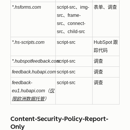
*.hsforms.com
script-src、img-
表单、调查
src、frame-
src、connect-
src、child-src
*.hs-scripts.com
script-src
HubSpot 跟
踪代码
*.hubspotfeedback.com
script-src
调查
feedback.hubapi.com
script-src
调查
feedback-
script-src
调查
eu1.hubapi.com（
仅
限欧洲数据托管
）
Content-Security-Policy-Report-
Only