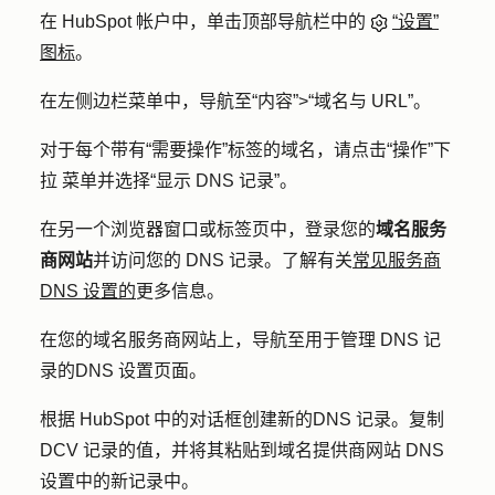
在 HubSpot 帐户中，单击顶部导航栏中的
“设置”
图标
。
在左侧边栏菜单中，导航至
“内容”
>
“域名与 URL”
。
对于每个带有
“需要操作”标签的
域名，请点击
“操作”下
拉
菜单并选择
“显示 DNS 记录
”。
在另一个浏览器窗口或标签页中，登录您的
域名服务
商网站
并访问您的 DNS 记录。了解有关
常见服务商
DNS 设置的
更多信息。
在您的域名服务商网站上，导航至用于管理 DNS 记
录的
DNS 设置
页面。
根据 HubSpot 中的对话框创建新的
DNS 记录
。复制
DCV 记录的
值，并将其粘贴到域名提供商网站 DNS
设置中的新记录中。