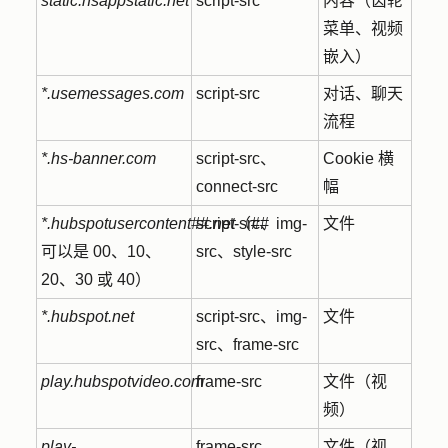
static.hsappstatic.net
script-src
内容（齿轮
菜单、视频
嵌入）
*.usemessages.com
script-src
对话、聊天
流程
*.hs-banner.com
script-src、
Cookie 横
connect-src
幅
*.hubspotusercontent##.net
script-src、img-
（##
文件
可以是 00、10、
src、style-src
20、30 或 40）
*.hubspot.net
script-src、img-
文件
src、frame-src
play.hubspotvideo.com
frame-src
文件（视
频）
play-
frame-src
文件（视