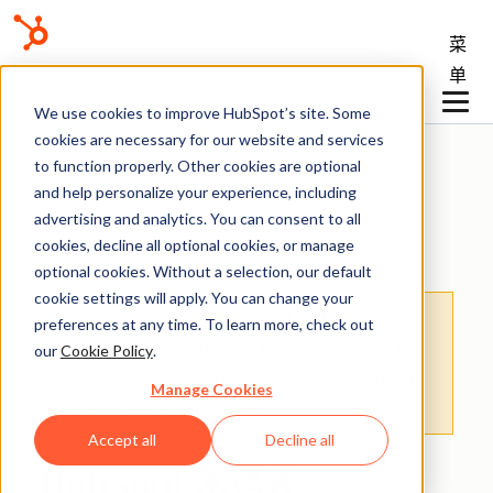
菜
单
We use cookies to improve HubSpot’s site. Some
知识库
cookies are necessary for our website and services
to function properly. Other cookies are optional
and help personalize your experience, including
advertising and analytics. You can consent to all
开始使用
cookies, decline all optional cookies, or manage
optional cookies. Without a selection, our default
cookie settings will apply. You can change your
请注意：
：本文仅为方便您阅读而提供。
本文
preferences at any time. To learn more, check out
由翻译软件自动翻译，可能未经校对。本文的
our
Cookie Policy
.
英文版应被视为官方版本，您可在此找到最新
Manage Cookies
信息。您可以
在此处
访问。
Accept all
Decline all
HubSpot 术语表