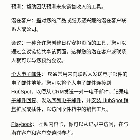
预测
：
帮助团队预测未来销售收入的工具。
潜在客户：
指
对您的产品或服务感兴趣的潜在客户联
系人或公司。
会议
：
一种允许您创建
日程安排页面
的工具，您可以
通过会议链接共享
该
页面
，这样您的潜在客户或联系
人就可以与您预约会议。
个人电子邮件
：
您通常用来向联系人发送电子邮件的
电子邮件地址。您可以将个人电子邮件连接到
HubSpot，以便从 CRM
发送一对一电子邮件
、
记录电
子邮件回复
、发送
序列电子邮件
，并
安装 HubSpot 销
售
扩展或插件，以访问收件箱中的销售工具。
Playbook
：
互动内容卡，你可以从记录中访问，在与
潜在客户和客户交谈时参考。