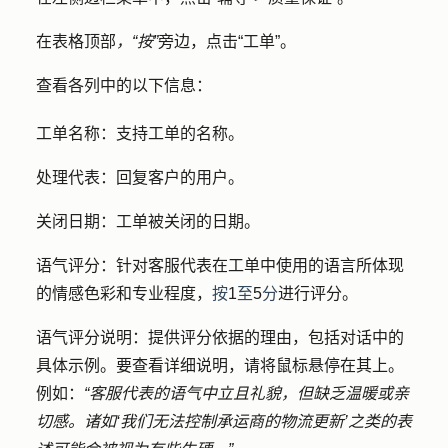
在表格顶部
，“按”
旁边，点击
“工单”
。
查看各列中的以下信息：
工单名称：
支持工单的名称。
处理代表：
回复客户的用户。
关闭日期
：工单被关闭的日期。
语气评分
：针对客服代表在工单中使用的语言所体现
的情感色彩和专业程度，
按
1
至
5
分
进行评分。
语气评分说明
：提供评分依据的理由，包括对话中的
具体示例。要查看详细说明，请将鼠标悬停在其上。
例如：
“客服代表的语气中立且礼貌，但缺乏温暖或亲
切感。诸如‘我们无法控制承运商的物流更新’之类的表