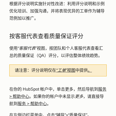
根据评分说明实施针对性改进
：
利用评分说明和示例
优化培训、加强沟通，并将表现优异的工单作为辅导
范例加以推广。
按客服代表查看质量保证评分
使用
“客服代表
”视图，按团队和个人客服代表查看汇
总的质量保证（QA）评分，以评估整体绩效趋势。
请注意：
评分说明仅在
“工单”
视图
中提供
。
在你的 HubSpot 帐户中，单击
更多
，然后导航到
服务
>
帮助中心
。如果你的帐户中未显示
更多
，请直接导
航到
服务
>
帮助中心
。
在左侧边栏菜单中，点击
“辅导”
>
“质量保证
”。