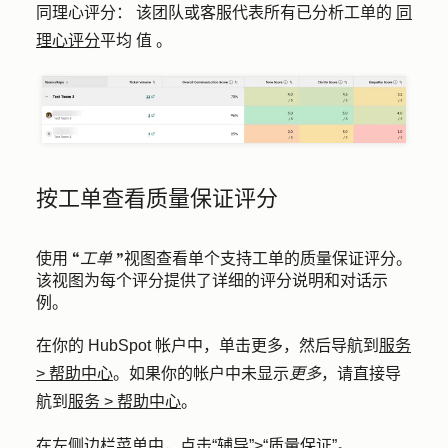
同理心评分
：
该团队或客服代表所有已分析工单的
同
理心评分
平均
值
。
按工单查看质量保证评分
使用
“工单
”视图查看单个支持工单的质量保证评分。
该视图为每个评分提供了详细的评分说明和对话示
例。
在你的 HubSpot 帐户中，单击
更多
，然后导航到
服务
>
帮助中心
。如果你的帐户中未显示
更多
，请直接导
航到
服务
>
帮助中心
。
在左侧边栏菜单中，点击
“辅导”
>
“质量保证
”。