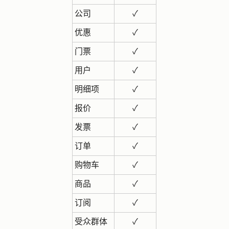
公司
✓
优惠
✓
门票
✓
用户
✓
明细项
✓
报价
✓
发票
✓
订单
✓
购物车
✓
商品
✓
订阅
✓
受众群体
✓