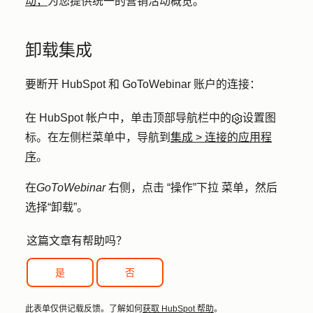
动，
为您提供统一的营销活动概览。
卸载集成
要断开 HubSpot 和 GoToWebinar 账户的连接：
在 HubSpot 帐户中，单击顶部导航栏中的
设置图
标
。在左侧栏菜单中，导航到
集成
>
连接的应用程
序
。
在
GoToWebinar
右侧，点击
“操作”下拉
菜单，然后
选择
“卸载”
。
这篇文章有帮助吗？
是
否
此表单仅供记载反馈。了解如何
获取 HubSpot 帮助
。