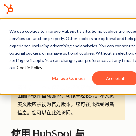
We use cookies to improve HubSpot’s site. Some cookies are neces
知识库
services to function properly. Other cookies are optional and help 
experience, including advertising and analytics. You can consent to a
optional cookies, or manage optional cookies. Without a selection, 
settings will apply. You can change your preferences at any time. T
集成
our
Cookie Policy
.
Manage Cookies
Accept all
请注意：
：本文仅为方便您阅读而提供。
本文
由翻译软件自动翻译，可能未经校对。本文的
英文版应被视为官方版本，您可在此找到最新
信息。您可以
在此处
访问。
使用 HubSpot 与