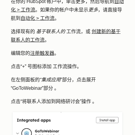
在你的 HubSpot 帐户中，单击
更多
，然后导航到
自动
化
>
工作流
。如果你的帐户中未显示
更多
，请直接导
航到
自动化
>
工作流
。
选择现有的
基于联系人的
工作流，或
创建新的基于
联系人的工作流
。
编辑您的
注册触发器
。
点击
“
+”
号图标添加
工作流操作。
在左侧面板的
“集成应用
”部分，点击展开
“GoToWebinar”部分
。
点击“
将联系人添加到网络研讨会”操作
。