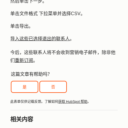
然后单击
下一步
。
单击
文件格式
下拉菜单并选择
CSV
。
单击
导出
。
导入这些已选择退出的联系人
。
今后，这些联系人将不会收到营销电子邮件，除非他
们
重新订阅
。
这篇文章有帮助吗？
是
否
此表单仅供记载反馈。了解如何
获取 HubSpot 帮助
。
相关内容