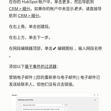
在你的 HubSpot 帐户中，单击
更多
，然后导航到
CRM
>
细分
。如果你的帐户中未显示
更多
，请直接导
航到
CRM
>
细分
。
在右上角，单击
创建段
。
在右上方，单击
下一步
。
在网段编辑器顶部，单击
编辑图标
，输入网段
名称
edit
。
添加以下
基于事件的过滤器
：
营销电子邮件 | [您的重新参与电子邮件] | 电子邮件已
发送给联系人，但他们没有点击链接。