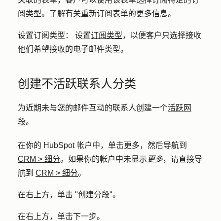
阅类型。了解有关
重新订阅表单的
更多信息。
设置订阅类型：
设置
订阅类型
，以便客户只选择接收
他们希望接收的电子邮件类型。
创建不活跃联系人分类
为近期未与您的邮件互动的联系人创建一个
活跃网
段
。
在你的 HubSpot 帐户中，单击
更多
，然后导航到
CRM
>
细分
。如果你的帐户中未显示
更多
，请直接导
航到
CRM
>
细分
。
在右上方，单击 "
创建分段
"。
在右上方，单击
下一步
。