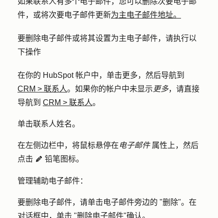
如果联系人有多个电子邮件，您可以删除次要电子邮
件，或将次要电子邮件更新
为主
电子邮件地址。
要删除电子邮件或将其设置为主电子邮件，请执行以
下操作
在你的 HubSpot 帐户中，单击
更多
，然后导航到
CRM
>
联系人
。如果你的帐户中未显示
更多
，请直接
导航到
CRM
>
联系人
。
单击联系人
姓名
。
在左侧边栏中，将鼠标悬停在
电子邮件
属性上，然后
点击
铅笔图标
。
edit
pencil
管理辅助电子邮件：
要删除电子邮件，请单击
电子邮件旁边的 "
删除
"。在
对话框中，单击 "
删除电子邮件
"确认。