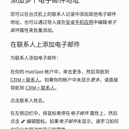
添加多个电子邮件地址
您可以在台式机上的联系人记录中添加其他电子邮件
地址，也可以通过导入或在
安卓手机应用
中编辑
电子
邮件
属性来批量添加。
在联系人上添加电子邮件
为联系人添加电子邮件：
在你的 HubSpot 帐户中，单击
更多
，然后导航到
CRM
>
联系人
。如果你的帐户中未显示
更多
，请直接
导航到
CRM
>
联系人
。
点击联系人
姓名
。
在左侧边栏中，将鼠标悬停在
电子邮件
属性上，然后
点击
编辑图标
。如果
电子邮件
未显示，请学习如何
edit
pencil