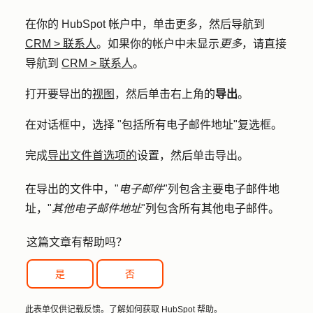
在你的 HubSpot 帐户中，单击
更多
，然后导航到
CRM
>
联系人
。如果你的帐户中未显示
更多
，请直接
导航到
CRM
>
联系人
。
打开要导出的
视图
，然后单击右上角的
导出
。
在对话框中，选择 "
包括所有电子邮件地址
"复选框。
完成
导出文件首选项的
设置，然后单击
导出
。
在导出的文件中，"
电子邮件
"列包含主要电子邮件地
址，"
其他电子邮件地址
"列包含所有其他电子邮件。
这篇文章有帮助吗？
是
否
此表单仅供记载反馈。了解如何
获取 HubSpot 帮助
。