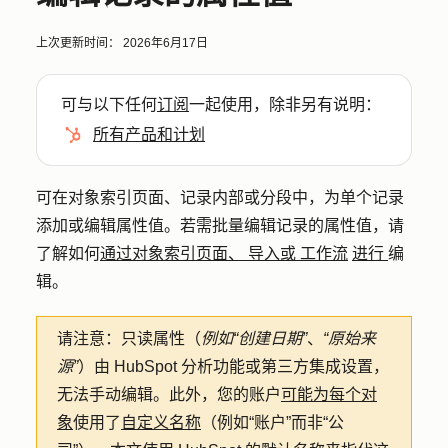
上次更新时间：
2026年6月17日
可与以下任何
订阅
一起使用，除非另有说明：
所有产品和计划
可在对象索引页面、记录内部或分段中，为单个记录
添加或编辑属性值。若需批量编辑记录的属性值，请
了解如何
通过对象索引页面、
导入或
工作流
进行
编
辑。
请注意：
只读属性（
例如“创建日期”
、
“原始来
源”
）由 HubSpot 分析功能或第三方集成设置，
无法手动编辑。此外，您的账户
可能为每个对
象
使用了
自定义名称
（例如“账户”而非“公