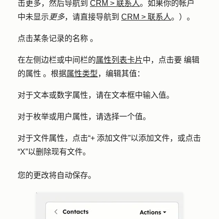
击
更多
，然后导航到
CRM
>
联系人
。如果你的帐户
中未显示
更多
，请直接导航到
CRM
>
联系人
。）。
点击某条记录
的名称
。
在左侧边栏或中间栏的
属性列表卡片
中，点击
要
编辑
的属性
。根据
属性类型
，编辑其值：
对于文本或数字属性，请在文本框中输入
值
。
对于枚举或用户属性，请选择一个
值
。
对于文件属性，点击
“+ 添加文件”
以添加文件，或
点击
“X”
以删除现有文件。
您的更改将自动保存。