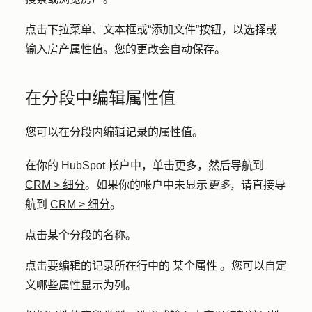
点击下拉菜单
、
文本框
或
“添加文件
”按钮，以选择或
输入
房产属性值
。您的更改会自动保存。
在分段中编辑属性值
您可以在分段内编辑记录的属性值。
在你的 HubSpot 帐户中，单击
更多
，然后导航到
CRM
>
细分
。如果你的帐户中未显示
更多
，请直接导
航到
CRM
>
细分
。
点击某个分段的
名称
。
点击要编辑的记录
所在行中的
某个
属性
。您可以自定
义
哪些属性显示
为列。