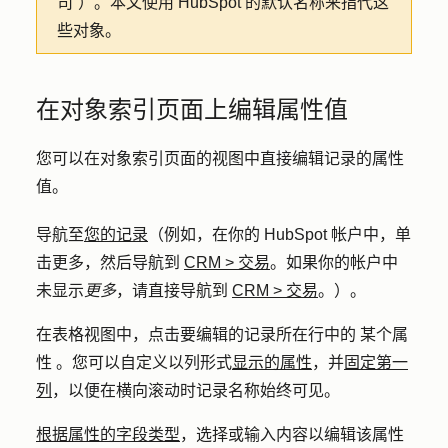
司”）。本文使用 HubSpot 的默认名称来指代这
些对象。
在对象索引页面上编辑属性值
您可以在对象索引页面的视图中直接编辑记录的属性
值。
导航至
您的记录
（例如，在你的 HubSpot 帐户中，单
击
更多
，然后导航到
CRM
>
交易
。如果你的帐户中
未显示
更多
，请直接导航到
CRM
>
交易
。）。
在表格视图中，点击要编辑的记录
所在行中的
某个
属
性
。您可以自定义以列形式
显示的属性
，并
固定第一
列
，以便在横向滚动时记录名称始终可见。
根据属性的字段类型
，选择或输入内容以编辑该属性