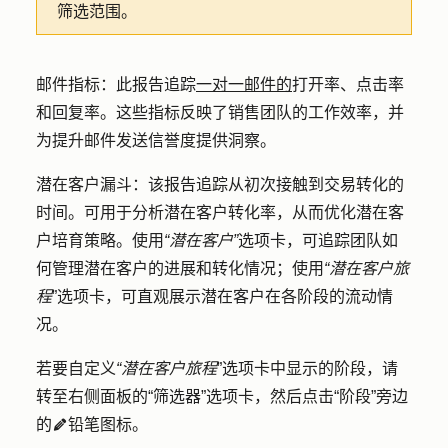
筛选范围。
邮件指标：
此报告追踪
一对一邮件的
打开率、点击率
和回复率。这些指标反映了销售团队的工作效率，并
为提升邮件发送信誉度提供洞察。
潜在客户漏斗：该报告
追踪从初次接触到交易转化的
时间。可用于分析潜在客户转化率，从而优化潜在客
户培育策略。使用
“潜在客户”
选项卡，可追踪团队如
何管理潜在客户的进展和转化情况；使用
“潜在客户旅
程
”选项卡，可直观展示潜在客户在各阶段的流动情
况。
若要自定义
“潜在客户旅程
”选项卡中显示的阶段，请
转至右侧面板的
“筛选器”
选项卡，然后点击“阶段”旁边
的
铅笔图标。
edit