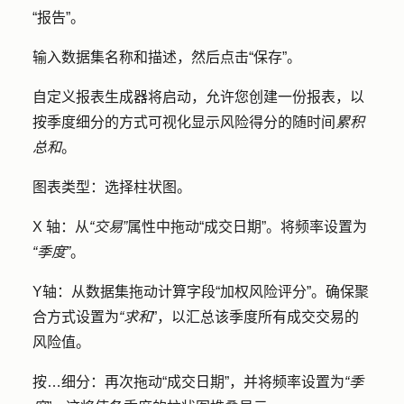
“报告”
。
输入数据集
名称
和描述，然后点击
“保存”
。
自定义报表生成器将启动，允许您创建一份报表，以
按季度细分的方式可视化显示风险得分的随时间
累积
总和
。
图表类型：
选择
柱状图
。
X 轴：
从
“交易”
属性中拖动
“成交日期”
。将频率设置为
“季度”
。
Y轴：
从数据集拖动计算字段“
加权风险评分
”。确保聚
合方式设置为
“求和
”，以汇总该季度所有成交交易的
风险值。
按…细分：
再次拖动
“成交日期
”，并将频率设置为
“季