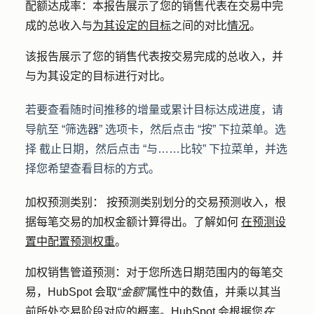
配额达成率：
本报告展示了您的销售代表在交易中完
成的总收入与
为其设定的目标
之间的对比
情况
。
该报告展示了您的销售代表按交易完成的总收入，并
与为其设定的目标进行对比。
若要查看随时间推移的增量或累计目标达成进度，请
导航至
“筛选器”
选项卡，然后点击
“按”
下拉菜单。选
择
截止日期
，然后点击
“与……比较”
下拉菜单，并选
择您希望查看目标的方式。
加权预测类别：
按预测类别划分的交易预测收入，根
据每笔交易的加权金额计算得出。了解如何
在预测设
置中配置预测权重
。
加权销售管道预测：
对于您所选日期范围内的每笔交
易，HubSpot 会取
“金额”
属性中的数值，并乘以其当
前所处
交易阶段对应的概率
。HubSpot 会根据您
在