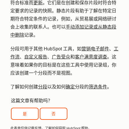
符合标准而
更新
。它们是在创建和保存片段时符合特
定要求的记录的快照。静态片段有助于了解在特定日
期符合特定条件的记录，例如，从贸易展或网络研讨
会上收集的联系人。也可以
手动添加记录或从静态段
中删除
记录。
分段可用于其他 HubSpot 工具，如
营销电子邮件
、
工
作流
、
自定义报告
、
广告受众
和
客户满意度调查
。这
意味着如果你的目标是在这些工具中使用记录组，你
应该创建一个分段而不是视图。
了解如何创建
分段
以及如何
确定
分段的
筛选条件
。
这篇文章有帮助吗？
是
否
此表单仅供记载反馈。了解如何
获取 HubSpot 帮助
。