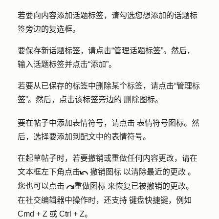
若要向内容添加话题标签，请勾选您想添加的话题标
签旁边的
复选框
。
要保存新话题标签，请点击
“管理话题标签
”。然后，
输入
话题标签
并点击
“添加”
。
若要从已保存的标签中删除某个标签，请点击
“管理标
签”
。然后，点击该标签旁边的
删除图标
。
要在帖子中添加表情符号，请点击
表情符号图标
。然
后，选择要添加到配文中的
表情符号
。
在起草帖子时，若要撤销或重做任何内容更改，请在
文本框左下角点击
撤销图标
以清除最近的更改
。
undoIcon
您也可以点击
重做图标
来恢复已被撤销的更改。
redoIcon
在社交编辑器中操作时，还支持
键盘快捷键，例如
Cmd + Z
或
Ctrl + Z
。