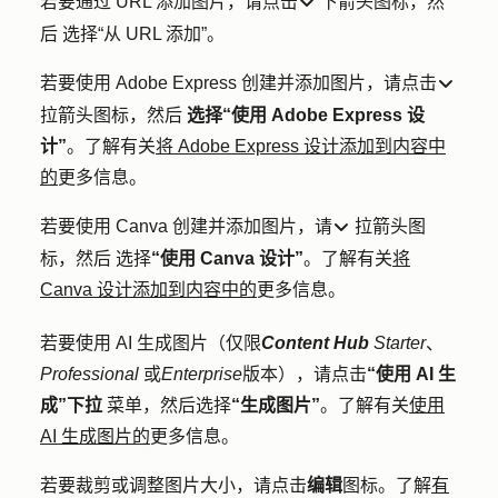
若要通过 URL 添加图片，请点击
下箭头图标，然
down
后
选择
“从 URL 添加”
。
若要使用 Adobe Express 创建并添加图片，请点击
down
拉箭头图标，然后
选择“使用 Adobe Express 设
计”
。了解有关
将 Adobe Express 设计添加到内容中
的
更多信息。
若要使用 Canva 创建并添加图片，请
拉箭头图
down
标，然后
选择
“使用 Canva 设计”
。了解有关
将
Canva 设计添加到内容中的
更多信息。
若要使用 AI 生成图片（仅限
Content Hub
Starter
、
Professional
或
Enterprise
版本），请点击
“使用 AI 生
成”下拉
菜单，然后选择
“生成图片”
。了解有关
使用
AI 生成图片的
更多信息。
若要裁剪或调整图片大小，请点击
编辑
图标
。了解
有