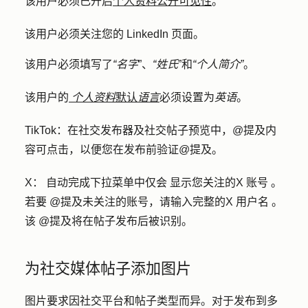
该用户必须已开启
个人资料公开可见性
。
该用户必须关注您的 LinkedIn 页面。
该用户必须填写了
“名字
”、
“姓氏
”和
“个人简介”
。
该用户的
个人资料
默认
语言
必须设置为
英语
。
TikTok：
在社交发布器及社交帖子预览中，@提及内
容可点击，以便您在发布前
验证
@提及。
X
：
自动完成下拉菜单中
仅会
显示您关注的
X 账号
。
若要 @提及未关注的账号，请输入完整的
X 用户名
。
该 @提及将在帖子发布后被识别。
为社交媒体帖子添加图片
图片要求因社交平台和帖子类型而异。对于发布到多