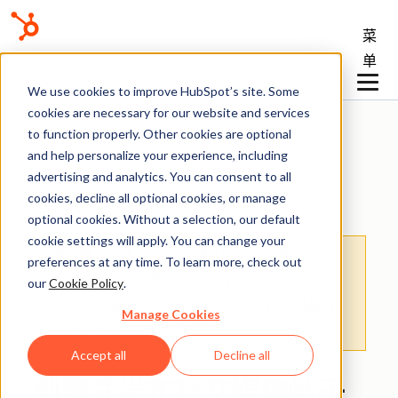
菜
单
We use cookies to improve HubSpot’s site. Some
知识库
cookies are necessary for our website and services
to function properly. Other cookies are optional
and help personalize your experience, including
advertising and analytics. You can consent to all
社交
cookies, decline all optional cookies, or manage
optional cookies. Without a selection, our default
cookie settings will apply. You can change your
请注意：
：本文仅为方便您阅读而提供。
本文
preferences at any time. To learn more, check out
由翻译软件自动翻译，可能未经校对。本文的
our
Cookie Policy
.
英文版应被视为官方版本，您可在此找到最新
Manage Cookies
信息。您可以
在此处
访问。
Accept all
Decline all
创建并发布社交媒体帖子