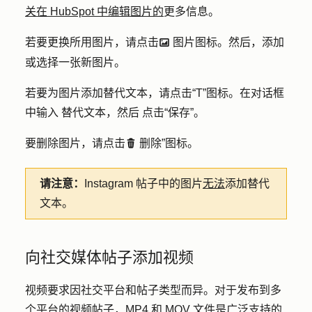
关在 HubSpot 中编辑图片的
更多信息。
若要更换所用图片，请点击
图片图标
。然后，添加
insertImage ImageFfefe
或选择一张新
图片
。
若要为图片添加替代文本，请点击
“T”图标
。在对话框
中输入
替代文本，然后
点击
“保存”
。
要删除图片，请点击
删除”图标
。
delete
请注意：
Instagram 帖子中的图片
无法
添加替代
文本。
向社交媒体帖子添加视频
视频要求因社交平台和帖子类型而异。对于发布到多
个平台的视频帖子，MP4 和 MOV 文件是广泛支持的