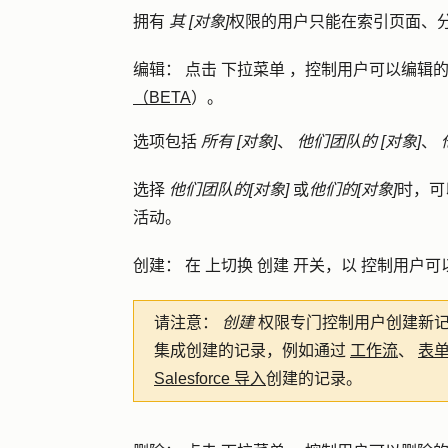
拥有
其 [对象]
权限的用户只能在索引页面、
编辑
：
点击
下拉菜单
，控制用户可以编辑的
（BETA
）。
选项包括
所有 [对象]
、
他们团队的 [对象]
、
选择
他们团队的[对象]
或
他们的[对象]
时，可
活动。
创建
：
在
上切换
创建
开关，以
控制用户可
请注意：
创建
权限专门控制用户创建新
集成创建的记录，例如通过
工作流
、
表
Salesforce 导入
创建的记录。