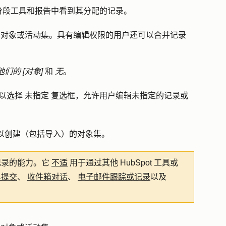
分段工具和报告中看到其分配的记录。
对象或活动集。具有编辑权限的用户还可以合并记录
他们的 [对象]
和
无
。
以选择
未指定
复选框，允许用户编辑未指定的记录或
以创建（包括导入）的对象集。
记录的能力。它
不适
用于通过其他 HubSpot 工具或
单提交
、
收件箱对话
、
电子邮件跟踪或记录
以及