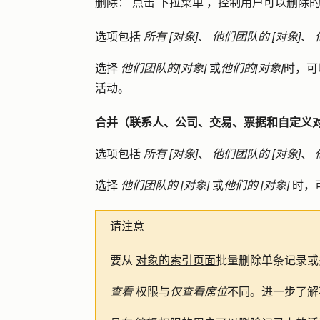
删除
：
点击
下拉菜单
，控制用户可以删除的
选项包括
所有 [对象]
、
他们团队的 [对象]
、
选择
他们团队的[对象]
或
他们的[对象]
时，可
活动。
合并（联系人、公司、交易、票据和自定义
选项包括
所有 [对象]
、
他们团队的 [对象]
、
选择
他们团队的 [对象]
或
他们的 [对象]
时，
请注意
要从
对象的索引页面
批量删除单条记录或
查看
权限与
仅查看席位
不同。进一步了