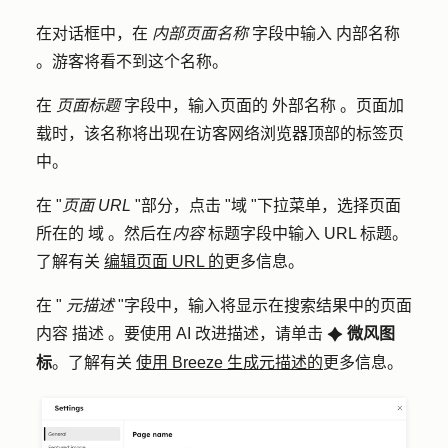
在对话框中，在
内部页面名称
字段中输入
内部名称
。游客将看不到这个名称。
在
页面标题
字段中，输入页面的
外部名称
。页面加
载时，该名称将出现在访客网络浏览器顶部的标签页
中。
在 "
页面 URL
"部分，点击 "
域
"下拉菜单，选择页面
所在的
域
。然后在
内容
标题字段中输入
URL
标题。
了解有关
编辑页面 URL 的
更多信息。
在 "
元描述
"字段中，输入将显示在搜索结果中的页面
内容
描述
。要使用 AI 改进描述，请单击
微风图
artificialIntelligenceIcon
标
。了解有关
使用 Breeze 生成元描述的
更多信息。