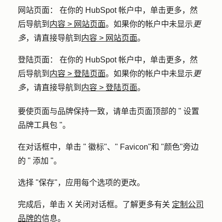
网站页面
： 在你的 HubSpot 帐户中，单击
更多
，然
后导航到
内容
>
网站页面
。如果你的帐户中未显示
更
多
，请直接导航到
内容
>
网站页面
。
登陆页面
： 在你的 HubSpot 帐户中，单击
更多
，然
后导航到
内容
>
登陆页面
。如果你的帐户中未显示
更
多
，请直接导航到
内容
>
登陆页面
。
要使页面与品牌保持一致，请单击页面顶部的 "
设置
品牌工具包
"。
在对话框中，单击 "
徽标
"、"
Favicon
"和
"颜色
"旁边
的 "
添加
"。
选择 "保存"，应用每个选项的更改。
完成后，单击
X
关闭对话框。了解更多有关
定制公司
品牌的
信息。