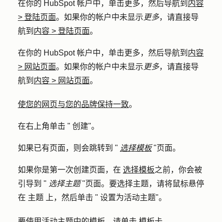
在你的 HubSpot 帐户中，单击
更多
，然后导航到
内容
>
登陆页面
。如果你的帐户中未显示
更多
，请直接导
航到
内容
>
登陆页面
。
在你的 HubSpot 帐户中，单击
更多
，然后导航到
内容
>
网站页面
。如果你的帐户中未显示
更多
，请直接导
航到
内容
>
网站页面
。
使您的网页与您的品牌保持一致
。
在右上角单击 "
创建
"。
如果已有页面，则会跳转到 "
选择模板
"页面。
如果你是第一次创建页面，在
选择模板
之前，你会被
引导到 "
选择主题
"页面。要选择主题，请将鼠标悬停
在
主题
上，然后单击 "
设置为活动主题
"。
要使用活动主题中的模板，请单击
模板卡
。