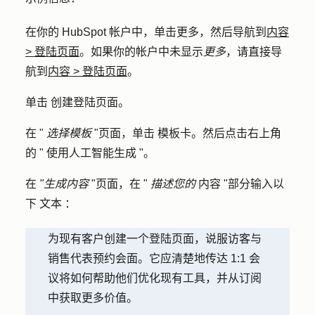
在你的 HubSpot 帐户中，单击
更多
，然后导航到
内容
>
登陆页面
。如果你的帐户中未显示
更多
，请直接导
航到
内容
>
登陆页面
。
单击
创建登陆页面
。
在 "
选择模板
"页面，单击
模板卡
。然后点击右上角
的 "
使用人工智能生成
"。
在
"生成内容
"页面，在 "
描述您的
内容 "部分输入以
下
文本
：
为现有客户创建一个登陆页面，说服访客与
销售代表预约会面。它应清楚地传达 1:1 会
议将如何帮助他们优化现有工具，并从订阅
中获取更多价值。