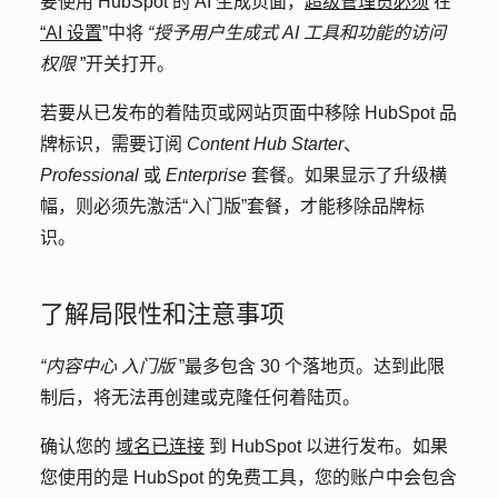
要使用 HubSpot 的 AI 生成页面，
超级管理员必须
在
“AI 设置
”中将
“授予用户生成式 AI 工具和功能的访问
权限
”开关打开
。
若要从已发布的着陆页或网站页面中移除 HubSpot 品
牌标识，需要订阅
Content Hub
Starter
、
Professional
或
Enterprise
套餐。如果显示了升级横
幅，则必须先激活“入门版”套餐，才能移除品牌标
识。
了解局限性和注意事项
“内容中心
入门版
”最多包含 30 个落地页。达到此限
制后，将无法再创建或克隆任何着陆页。
确认您的
域名已连接
到 HubSpot 以进行发布。如果
您使用的是 HubSpot 的免费工具，您的账户中会包含