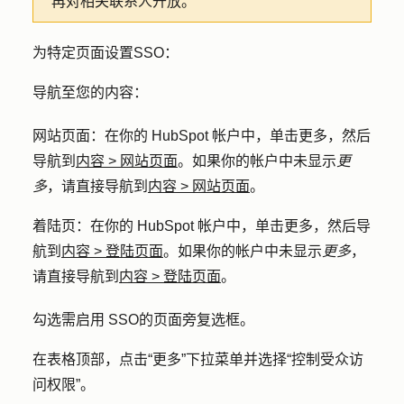
再对相关联系人开放。
为特定页面设置SSO：
导航至您的内容：
网站页面
：在你的 HubSpot 帐户中，单击
更多
，然后
导航到
内容
>
网站页面
。如果你的帐户中未显示
更
多
，请直接导航到
内容
>
网站页面
。
着陆页
：在你的 HubSpot 帐户中，单击
更多
，然后导
航到
内容
>
登陆页面
。如果你的帐户中未显示
更多
，
请直接导航到
内容
>
登陆页面
。
勾选需启用 SSO
的页面旁复选框
。
在表格顶部，点击
“更多”下拉
菜单并选择
“控制受众访
问权限
”。