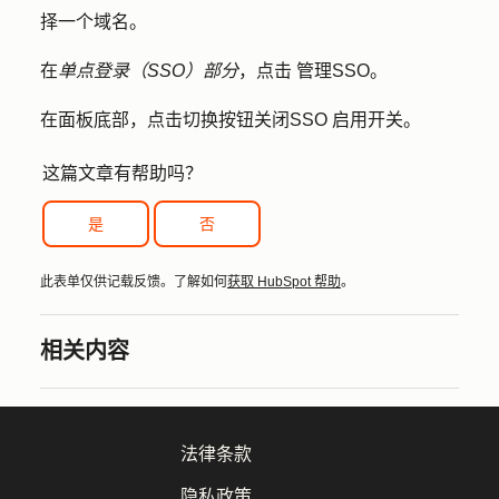
择一个
域名
。
在
单点登录（SSO）部分
，点击
管理SSO
。
在面板底部，点击切换按钮关闭
SSO 启用
开关。
这篇文章有帮助吗？
是
否
此表单仅供记载反馈。了解如何
获取 HubSpot 帮助
。
相关内容
法律条款
隐私政策