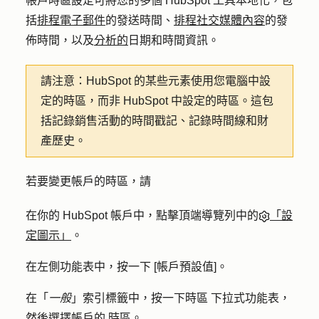
帳戶時區設定可將您的多個 HubSpot 工具本地化，包
括
排程電子郵件
的發送時間、
排程社交媒體內容
的發
佈時間，以及
分析的
日期和時間資訊。
請注意：
HubSpot 的某些元素使用您電腦中設
定的時區，而非 HubSpot 中設定的時區。這包
括記錄銷售活動的時間戳記、記錄時間線和財
產歷史。
若要變更帳戶的時區，請
在你的 HubSpot 帳戶中，點擊頂端導覽列中的
「設
定圖示」
。
在左側功能表中，按一下 [
帳戶預設值]
。
在「
一般
」索引標籤中，按一下
時區
下拉式功能表，
然後選擇帳戶的
時區
。