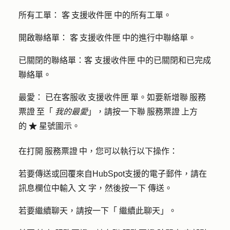
所有工單：
客 支援收件匣 中的所有工單。
開啟聯絡單：
客 支援收件匣 中的進行中聯絡單。
已關閉的聯絡單：客
支援收件匣 中的已關閉和已完成
聯絡單。
最愛：
已在客服收 支援收件匣 單。如要新增聯 服務
票證 至「
我的最愛
」，請按一下聯 服務票證 上方
的
星號圖
示。
favorite
在打開 服務票證 中，您可以執行以下操作：
若要傳送或回覆來自HubSpot支援的電子郵件，請在
訊息欄位中輸入
文
字，然後按一下
傳送
。
若要繼續聊天，請按一下「
繼續此聊天
」。