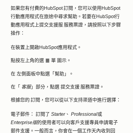
如果您有付費的HubSpot 訂閱，您可以使用HubSpot
行動應用程式在旅途中尋求幫助。若要在HubSpot行
動應用程式上提交支援服 服務票證，請按照以下步驟
操作：
在裝置上開啟
HubSpot
應用程式。
點按左上角的選
單
圖示。
listView
在
左側面板中點選「
幫助
」。
在「
客服
」部分，點選
提交支援 服務票證
。
根據您的 訂閱，您可以從以下支持渠道中進行選擇：
電子郵件
：
訂閱了
Starter
、
Professional
或
Enterprise版
的使用者可以向客戶支援專員申請電子
郵件支援。一般而言，你會在一個工作天內收到回