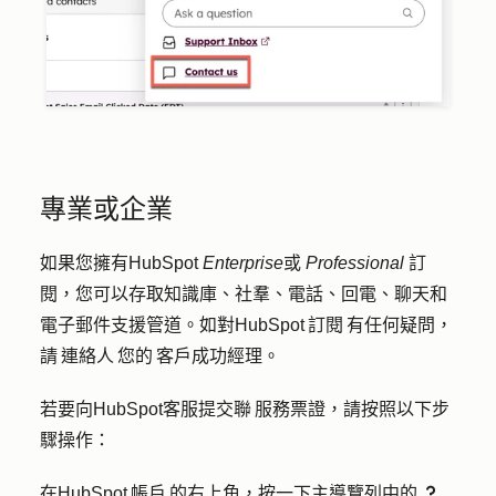
專業或企業
如果您擁有HubSpot
Enterprise
或
Professional
訂
閱，您可以存取知識庫、社羣、電話、回電、聊天和
電子郵件支援管道。如對HubSpot 訂閱 有任何疑問，
請 連絡人 您的 客戶成功經理。
若要向HubSpot客服提交聯 服務票證，請按照以下步
驟操作：
在HubSpot 帳戶 的右上角，按一下主導覽列中的
question