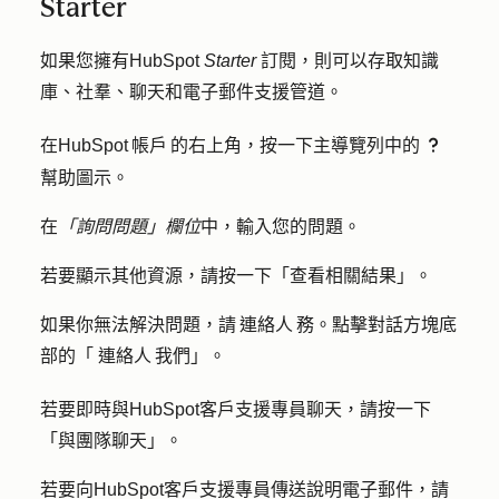
Starter
如果您擁有HubSpot
Starter
訂閱，則可以存取知識
庫、社羣、聊天和電子郵件支援管道。
在HubSpot 帳戶 的右上角，按一下主導覽列中的
question
幫助圖示
。
在
「詢問問題」欄位
中，輸入您的
問題
。
若要顯示其他資源，請按一下「
查看相關結果
」。
如果你無法解決問題，請 連絡人 務。點擊對話方塊底
部的「
連絡人 我們
」。
若要即時與HubSpot客戶支援專員聊天，請按一下
「與
團隊聊天
」。
若要向HubSpot客戶支援專員傳送說明電子郵件，請