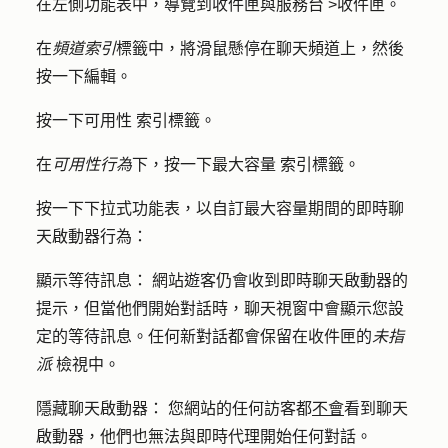
在左側功能表中，導覽到
收件匣與服務台
>
收件匣
。
在
頻道索引
標籤中，將滑鼠懸停在聊天頻道上，然後
按一下
編輯
。
按一下
可用性
索引標籤。
在
可用性行為
下，按一下
最大容量
索引標籤。
按
一下下拉式
功能表，以自訂最大容量期間的即時聊
天啟動器行為：
顯示等待訊息：
網站遊客仍會收到即時聊天啟動器的
提示，但當他們開始對話時，聊天視窗中會顯示您設
定的等待訊息。任何新對話都會保留在收件匣的
未指
派
檢視中。
隱藏聊天啟動器：
您網站的任何訪客都
不會
看到聊天
啟動器，他們也無法與即時代理開始任何對話。