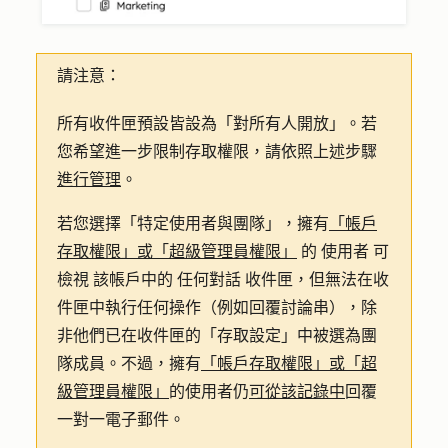
請注意：
所有收件匣預設皆設為「
對所有人開放
」。若
您希望進一步限制存取權限，請依照上述步驟
進行管理
。
若您選擇
「特定使用者與團隊
」，擁有
「帳戶
存取權限」或「超級管理員權限」
的
使用者
可
檢視
該帳戶中的
任何對話
收件匣，但無法在收
件匣中執行任何操作（例如回覆討論串），除
非他們已在收件匣的「
存取設定
」中被選為團
隊成員。不過，擁有
「帳戶存取權限」或「超
級管理員權限」
的使用者仍
可從該記錄中
回覆
一對一電子郵件。