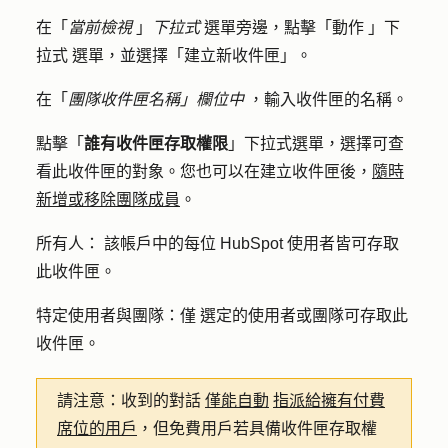
在「
當前檢視
」
下拉式
選單旁邊，點擊「
動作
」
下
拉式
選單，並選擇「
建立新收件匣
」。
在「
團隊收件匣名稱」欄位中
，輸入收件匣
的名稱
。
點擊「
誰有收件匣存取權限
」下拉式選單，選擇可查
看此收件匣的對象。您也可以在建立收件匣後，
隨時
新增或移除團隊成員
。
所有人：
該帳戶中的
每位
HubSpot 使用者皆可存取
此收件匣。
特定使用者與團隊：僅
選定的使用者或團隊可存取此
收件匣。
請注意：收到的對話
僅能自動
指派給擁有付費
席位的用戶
，但免費用戶若具備收件匣存取權