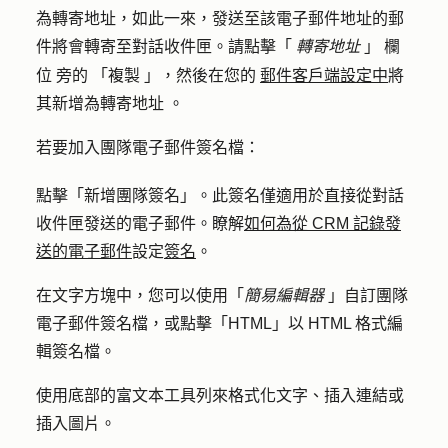
為轉寄地址，如此一來，發送至該電子郵件地址的郵
件將會轉寄至對話收件匣。請點擊
「
轉寄地址
」
欄
郵件客戶端設定中
位
旁的
「複製
」，然後在您的
將
其新增為轉寄地址
。
若要加入團隊電子郵件簽名檔：
點擊
「新增團隊簽名
」。此簽名僅適用於直接從對話
收件匣發送的電子郵件。瞭解
如何為從 CRM 記錄發
送的電子郵件
設定
簽名
。
在文字方塊中，您可以使用「
簡易編輯器
」自訂團隊
電子郵件簽名檔，或點擊「
HTML
」以 HTML 格式編
輯簽名檔。
使用底部的富文本工具列來格式化文字、插入連結或
插入圖片。