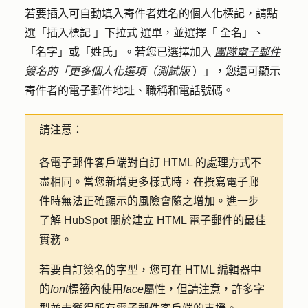
若要插入可自動填入寄件者姓名的個人化標記，請點
選「
插入標記
」
下拉式
選單，並選擇
「
全名
」、
「名字
」或
「姓氏
」。
若您已選擇加入
團隊電子郵件
簽名的「更多個人化選項（測試版
）」
，您還可顯示
寄件者的電子郵件地址、職稱和電話號碼。
請注意：
各電子郵件客戶端對自訂 HTML 的處理方式不
盡相同。當您新增更多樣式時，在撰寫電子郵
件時無法正確顯示的風險會隨之增加。進一步
了解 HubSpot 關於
建立 HTML 電子郵件
的最佳
實務。
若要自訂簽名的字型，您可在 HTML 編輯器中
的
font
標籤內使用
face
屬性，但請注意，許多字