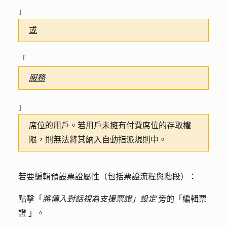
」
或
「
服務
」
席位的
用戶。若用戶未擁有付費席位的存取權
限，則無法將其納入自動指派規則中。
若要編輯預設票證屬性（包括票證流程與階段）：
點擊「
將傳入對話視為支援票證」設定
旁的「編輯票
證
」。