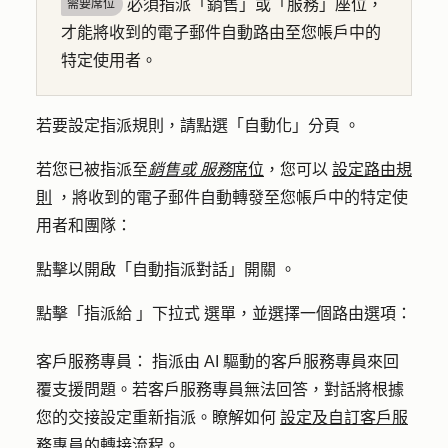
必須指派「銷售」或「服務」座位，
需要席位
才能將收到的電子郵件自動路由至您帳戶中的
特定使用者。
若要設定指派規則，請點選「
自動化」分頁
。
若您
已被指派至
銷售或
服務
席位
，
您可以
設定路由規
則
，將收到的電子郵件自動轉發至您帳戶中的特定使
用者和團隊：
點擊以開啟「
自動指派對話」開關
。
點擊「
指派給
」
下拉式
選單，並選擇一個路由選項：
客戶服務專員：
指派由 AI 驅動的客戶服務專員來回
覆支援問題。若客戶服務專員無法回答，對話將根據
您的交接設定重新指派。瞭解如何
設定及自訂客戶服
務專員的轉接流程
。