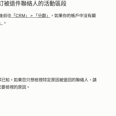
訂被退件聯絡人的活動區段
後前往
「CRM」
>
「分群」
。如果你的帳戶中沒有顯
」
。
擇
已知
。如果您只想檢視特定原因被退回的聯絡人，請
您要檢視的
原因
。