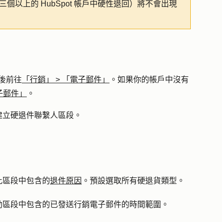
個以上的 HubSpot 帳戶中硬性退回）將不會出現
後前往
「行銷」
>
「電子郵件」
。如果你的帳戶中沒有
子郵件」
。
建立硬退件聯繫人區段
。
此區段中包含的
退件原因
。預設選取所有硬退貨類型。
動區段中包含的已發送行銷電子郵件的時間範圍。