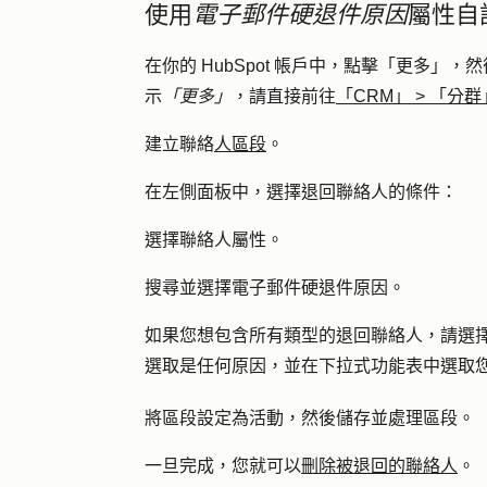
使用
電子郵件硬退件原因
屬性自
在你的 HubSpot 帳戶中，點擊
「更多」
，然
示
「更多」
，請直接前往
「CRM」
>
「分群
建立聯絡
人區段
。
在左側面板中，選擇退回聯絡人的條件：
選擇
聯絡人屬性
。
搜尋並選擇
電子郵件硬退件原因
。
如果您想包含所有類型的退回聯絡人，請選
選取
是任何
原因，並在下拉式功能表中選取
將區段設定為活動，然後儲存並處理區段。
一旦完成，您就可以
刪除被退回的聯絡人
。