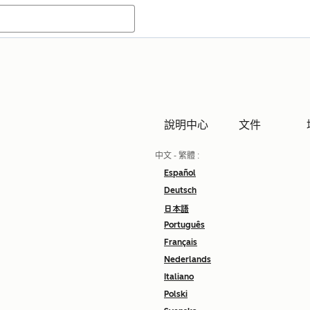
說明中心
文件
中文 - 繁體
:
Español
Deutsch
日本語
Português
Français
Nederlands
Italiano
Polski