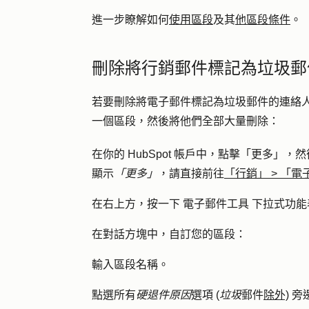
進一步瞭解如何
使用區段
及其
他區段條件
。
刪除將行銷郵件標記為垃圾郵
若要刪除將電子郵件標記為垃圾郵件的連絡
一個區段，然後將他們全部大量刪除：
在你的 HubSpot 帳戶中，點擊
「更多」
，然
顯示
「更多」
，請直接前往
「行銷」
>
「電
在右上方，按一下
電子郵件工具
下拉式功能
在對話方塊中，自訂您的區段：
輸入
區段名稱
。
點選所有
硬退件原因
選項 (
垃圾
郵件
除外)
旁