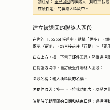
請注意：
全局退回
的聯絡人（即在三個或三
在硬性退回的聯絡人區段中。
建立被退回的聯絡人區段
在你的 HubSpot 帳戶中，點擊
「更多」
，然
顯示
「更多」
，請直接前往
「行銷」
>
「電
在右上方，按一下
電子郵件工具
，然後選擇
在對話方塊中，自訂硬退件聯絡人區段：
區段名稱：
輸入新區段的名稱。
硬退件原因：
按一下
下拉式功能表
，以變更
滾動時間範圍開始日期和結束日期：
選擇活