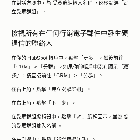
在對話方塊中，
為
受眾群組輸入
名稱
，然後點選「
建
立受眾群組
」。
檢視所有在任何行銷電子郵件中發生硬
退信的聯絡人
在你的 HubSpot 帳戶中，點擊
「更多」
，然後前往
「CRM」
>
「分群」
。如果你的帳戶中沒有顯示
「更
多」
，請直接前往
「CRM」
>
「分群」
。
在右上角，點擊「
建立受眾群組
」。
在右上角，點擊「
下一步
」。
在受眾群組編輯器中，點擊「
」
編輯圖示
，
並為
您
edit
的受眾群組輸入
名稱
。
在左側欄中，點擊「
新增篩選條件
」。