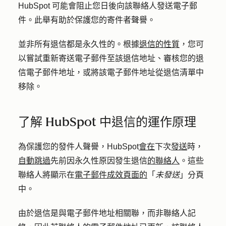
HubSpot 可能會阻止您日後向該聯絡人發送電子郵
件。此舉有助於保護您的寄件者聲譽。
並非所有退信都是永久性的。根據
退信的性質
，您可
以嘗試重新寄送電子郵件至該退信地址、審核您的退
信電子郵件地址，或將該電子郵件地址從退信清單中
移除。
了解 HubSpot 中退信的運作原理
為保護您的發件人聲譽，HubSpot
會在
下次
發送
時，
自動跳過
先前因永久性原因發生退信
的聯絡人
。這些
聯絡人將顯示在
電子郵件成效頁面的
「
未發送
」分頁
中。
由於退信是與電子郵件地址相關聯，而非聯絡人記