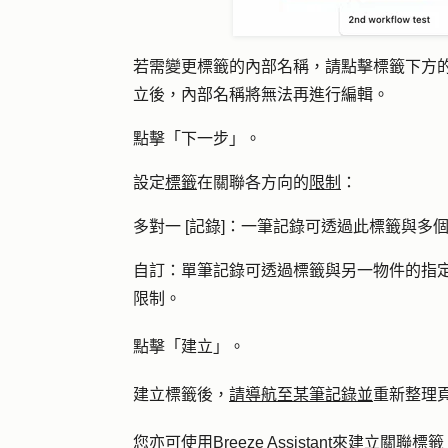
若需變更標籤的內部名稱，請點擊標籤下方
立後，內部名稱將無法再進行編輯。
點擊「
下一步
」。
設定
標籤
在關聯各方向的
限制
：
多對一 [記錄]
：一筆記錄
可
透過
此標籤
與多
自訂
：單筆記錄可透過標籤與另一物件的指
限制。
點擊「
建立
」。
建立標籤後，
請導航至某筆記錄並
重新整理
您亦可使用
Breeze Assistant
來建立關聯標籤