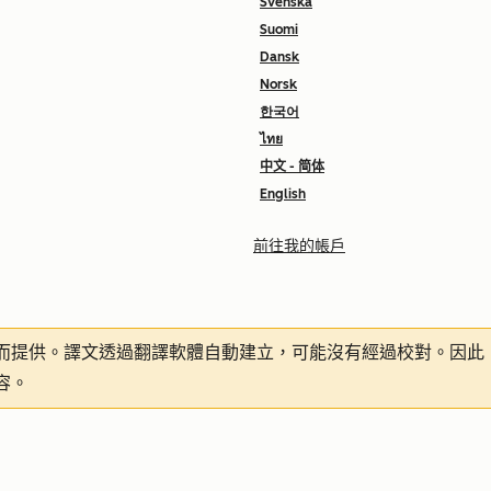
Svenska
Suomi
Dansk
Norsk
한국어
ไทย
中文 - 简体
English
前往我的帳戶
而提供。譯文透過翻譯軟體自動建立，可能沒有經過校對。因此
容。