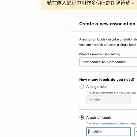
號在匯入過程中
用作
多個值的
區隔符號
。