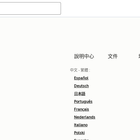
說明中心
文件
中文 - 繁體
:
Español
Deutsch
日本語
Português
Français
Nederlands
Italiano
Polski