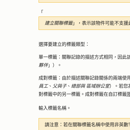
「
建立關聯標籤
」，表示該物件可能不支援
選擇要建立的標籤類型：
單一標籤
：關聯記錄的描述方式相同，因此
夥伴
」）。
成對標籤
：由於描述關聯記錄關係的兩端使
員工
、
父與子
、
總部與
區域辦公室
）。若您
對標籤中的另一標籤。成對標籤在自訂標籤
輸入標籤
名稱
。
請注意：
若在關聯標籤名稱中使用非英數