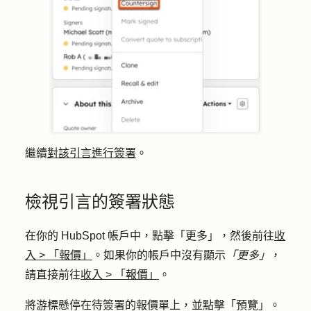
繼續
對該引言進行簽署
。
檢視引言的簽署狀態
在你的 HubSpot 帳戶中，點擊
「更多」
，然後前往
收
入
>
「報價」
。如果你的帳戶中沒有顯示
「更多」
，
請直接前往
收入
>
「報價」
。
將游標懸停在待簽署的報價單上，並點擊「
預覽
」。