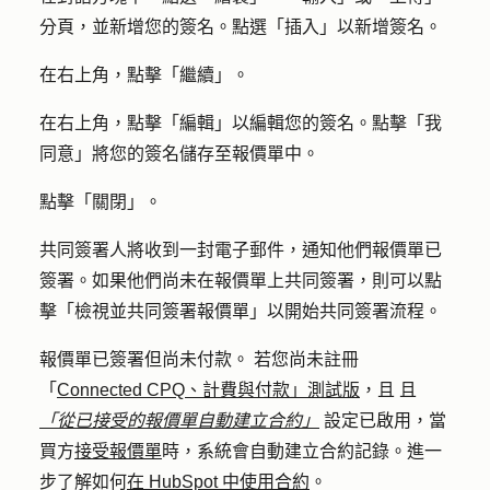
分頁，並新增您的
簽名
。點選「
插入
」以新增簽名。
在右上角，點擊「
繼續
」。
在右上角，點擊
「編輯
」以編輯您的簽名。點擊「
我
同意
」將您的簽名儲存至報價單中。
點擊「
關閉
」。
共同簽署人將收到一封電子郵件，通知他們報價單已
簽署。如果他們尚未在報價單上共同簽署，則可以點
擊「
檢視並共同簽署報價單
」以開始共同簽署流程。
報價單已簽署但尚未付款。
若您尚未註冊
「
Connected CPQ、計費與付款」測試版
，且
且
「從已接受的報價單自動建立合約」
設定已啟用，當
買方
接受報價單
時，系統會自動建立合約記錄。進一
步了解如何
在 HubSpot 中使用合約
。