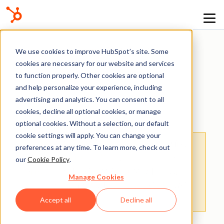
We use cookies to improve HubSpot’s site. Some
知識庫
cookies are necessary for our website and services
to function properly. Other cookies are optional
and help personalize your experience, including
advertising and analytics. You can consent to all
報價
cookies, decline all optional cookies, or manage
optional cookies. Without a selection, our default
cookie settings will apply. You can change your
請注意：
：這篇文章的翻譯只是為了方便而提
preferences at any time. To learn more, check out
供。譯文透過翻譯軟體自動建立，可能沒有經
our
Cookie Policy
.
過校對。因此，這篇文章的英文版本應該是包
Manage Cookies
含最新資訊的管理版本。你可以在
這裡
存取這
些內容。
Accept all
Decline all