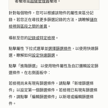
者權限或
超級管理員
權限。
針對每個物件，您可以根據該物件的屬性來區分記
錄。若您正在尋找更多篩選記錄的方法，請瞭解
儲存
檢視與區段之間的差異
。
導航至您的
記錄或特定檢視
。
點擊
屬性
下拉式選單
並
選擇篩選條件
，以使用快速篩
選。瞭解如何
設定快速篩選
。
點擊「
進階篩選
」
以使用物件屬性及自訂邏輯設定篩
選條件
。在右側面板中：
若檢視尚未有現有篩選條件，請點擊「
新增篩選條
件
」以設定第一個篩選條件。若檢視已有現有篩選條
件，請點擊「
編輯篩選條件
」以新增或編輯篩選條
件。