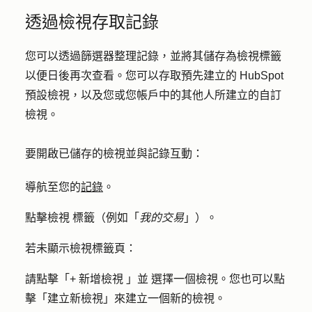
透過檢視存取記錄
您可以透過篩選器整理記錄，並將其儲存為檢視標籤
以便日後再次查看。您可以存取預先建立的 HubSpot
預設檢視，以及您或您帳戶中的其他人所建立的自訂
檢視。
要開啟已儲存的檢視並與記錄互動：
導航至您的
記錄
。
點擊
檢視
標籤
（例如「
我的交易
」）。
若未顯示檢視標籤頁：
請點擊「
+ 新增檢視
」
並
選擇
一個檢視
。您也可以點
擊「
建立新檢視
」來建立一個新的檢視。