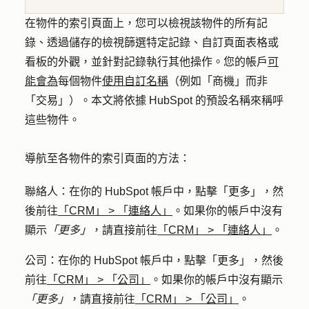
在物件的索引頁面上，您可以檢視該物件的所有記
錄、透過儲存的檢視篩選特定記錄、自訂頁面表格或
看板的外觀，並針對記錄執行其他操作。您的帳戶
可
能會為
每個物件
使用自訂名稱
（例如「商機」而非
「交易」）。本文將依據 HubSpot 的預設名稱來稱呼
這些物件。
導航至各物件的索引頁面的方法：
聯絡人
：在你的 HubSpot 帳戶中，點擊
「更多」
，然
後前往
「CRM」
>
「連絡人」
。如果你的帳戶中沒有
顯示
「更多」
，請直接前往
「CRM」
>
「連絡人」
。
公司
：在你的 HubSpot 帳戶中，點擊
「更多」
，然後
前往
「CRM」
>
「公司」
。如果你的帳戶中沒有顯示
「更多」
，請直接前往
「CRM」
>
「公司」
。