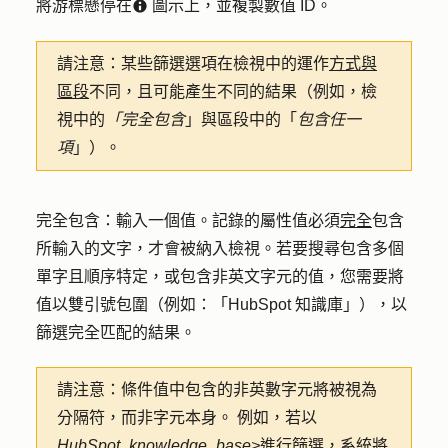
將游標懸停在
圖示上
，並複製
數值 ID
。
infoCircleIcon
請注意：
某些篩選選項在檢視中的運作
方式與
區段
不同，且可能產生不同的結果（例如，檢
視中的
「完全包含
」與區段中的「
包含任一
項
」）。
完全包含
：輸入一個
值
。記錄的屬性值必須
完全
包含
所輸入的文字，才會被納入檢視。若要搜尋包含多個
單字且順序特定，或包含非英文字元的值，您需要將
值以雙引號包圍（例如：「HubSpot 知識庫」），以
篩選完全匹配的結果。
請注意：
條件值中包含的非英數字元將被視為
分隔符，而非字元本身。 例如，若以
HubSpot_knowledge_base>
進行篩選，系統將