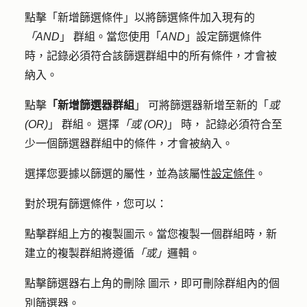
點擊
「新增篩選條件
」以將篩選條件加入現有的
「AND
」
群組。
當您使用「
AND
」設定篩選條件
時，記錄必須符合該篩選群組中的所有條件，才會被
納入。
點擊
「新增篩選器群組
」
可將篩選器新增至新的「
或
(OR)
」
群組。
選擇
「或 (OR)
」
時，
記錄必須符合至
少一個篩選器群組中的條件，才會被納入。
選擇您要據以篩選
的屬性
，並為該屬性
設定條件
。
對於現有篩選條件，您可以：
點擊群組上方的
複製圖示
。當您複製一個群組時，新
建立的複製群組將遵循
「或」
邏輯。
點擊篩選器右上角的
圖示
，即可刪除群組內的個
刪除
別篩選器。