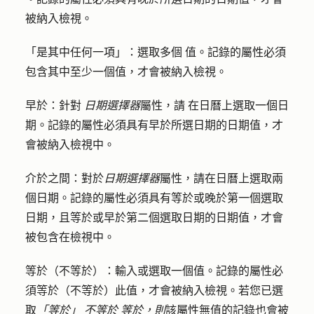
被納入檢視。
「是其中任何一項」：
選取多個
值。
記錄的屬性必須
包含其中至少一個值，才會被納入檢視。
早於：針對
日期選擇器
屬性，
請
在日曆上選取一個
日
期
。記錄的屬性必須具有早於所選日期的日期值，才
會被納入檢視中。
介於之間
：對於
日期選擇器
屬性，請在日曆上選取兩
個
日期
。記錄的屬性必須具有等於或晚於第一個選取
日期，且等於或早於第二個選取日期的日期值，才會
被包含在檢視中。
等於（不等於）：
輸入或選取
一個值
。記錄的屬性必
須等於（不等於）此值，才會被納入檢視。若您已選
取
「等於」
不等於
等於，則
該屬性無值的記錄也會被