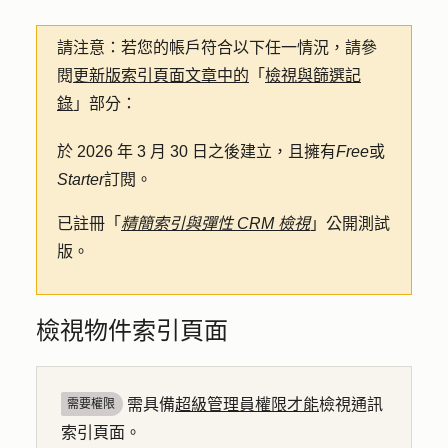
請注意
：若您的帳戶符合以下任一情況，請參
閱
更新版索引頁面文章中的
「
檢視與篩選記
錄
」部分：
於 2026 年 3 月 30 日之後建立，且擁有
Free
或
Starter
訂閱。
已註冊「
精簡索引與彈性 CRM 檢視
」公開測試
版。
檢視物件索引頁面
需具備
超級管理員權限才能
檢視通訊
需要權限
索引頁面。