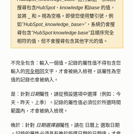
搜尋包含
HubSpot
、
knowledge
和
base
的值，
並將 _ 和 > 視為空格。即使您使用雙引號，例
如
"HubSpot_knowledge_base>"
，系統仍會搜
尋包含
"HubSpot knowledge base"
且順序完全
相符的值，但不會搜尋包含其他字元的值。
不完全包含：
輸入
一個值
。記錄的屬性值不得包含您
輸入的
完全相同
文字，才會被納入檢視。該屬性為空
值的記錄也會被納入。
是：
針對
日期
屬性，請從預設
選項中
選擇（例如：今
天、昨天、上季）。記錄的屬性值必須位於所選時間
範圍內，才會被納入檢視。
晚於：針對
日期選擇器
屬性，
請在
日曆
上
選取
日期
。記錄的屬性必須具有晚於所選日期的日期值，才會