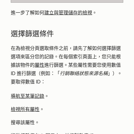
進一步了解如何
建立與管理儲存的檢視
。
選擇篩選條件
在為檢視分頁選取條件之前，請先了解如何選擇篩選
選項來區分您的記錄。在每個索引頁面上，您只能根
據該物件的
屬性
進行篩選。某些屬性需要您使用數值
ID 進行篩選（例如：「
行銷聯絡狀態來源名稱
」）。
要取得數值 ID：
導航至某筆記錄
。
檢視所有屬性
。
搜尋該
屬性
。