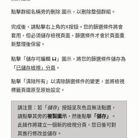
點擊群組名稱旁的
圖示
，以刪除整個群組。
刪除
完成後，請點擊右上角的
X
按鈕。您的篩選條件將會
套用，但必須儲存檢視頁面，篩選條件才會於頁面重
新整理後保留。
點擊「
儲存可編輯
」
圖示
，將您的篩選條件儲存為
saveEditableView
「
已儲存檢視」分頁
。
點擊「
清除所有
」以清除篩選條件的變更，並將檢視
標籤頁還原至原始設定。
請注意：
若「
儲存
」按鈕呈灰色且無法點選，
請點擊其旁的
複製圖示
，然後點擊
「儲存」
。
此操作將建立一個新的檢視分頁，您日後可對
其進行修改並儲存。