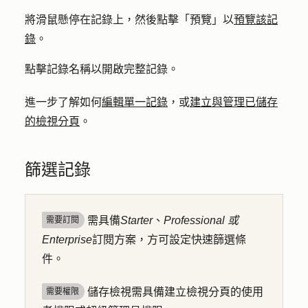
將滑鼠懸停在
記錄
上，然後點擊「
預覽
」以
預覽該記
錄
。
點擊記錄
名稱
以開啟完整記錄。
進一步了解如何
編輯單一記錄
，或
建立與管理已儲存
的檢視分頁
。
篩選記錄
需具備
Starter
、
Professional 或
需要訂閱
Enterprise
訂閱方案，方可設定快速篩選條
件。
儲存檢視需具備建立檢視分頁的使用
需要權限