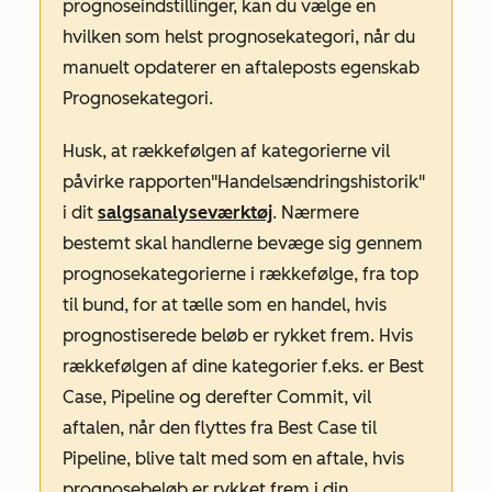
prognoseindstillinger, kan du vælge en
hvilken som helst prognosekategori, når du
manuelt opdaterer en aftaleposts egenskab
Prognosekategori
.
Husk, at rækkefølgen af kategorierne vil
påvirke rapporten
"Handelsændringshistorik"
i dit
salgsanalyseværktøj
. Nærmere
bestemt skal handlerne bevæge sig gennem
prognosekategorierne i rækkefølge, fra top
til bund, for at tælle som en handel, hvis
prognostiserede beløb er rykket frem. Hvis
rækkefølgen af dine kategorier f.eks. er
Best
Case
,
Pipeline
og derefter
Commit
, vil
aftalen, når den flyttes fra
Best Case
til
Pipeline
, blive talt med som en aftale, hvis
prognosebeløb er rykket frem i din