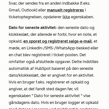
Svar, der sendes fra en anden indbakke (f.eks.
Gmail, Outlook) eller
manuelt registreres
i
ticketoptegnelsen, opdaterer
ikke
egenskaben.
Dato for seneste aktivitet:
den seneste dato og
klokkeslæt, der allerede er forbi, hvor en note, et
opkald,
en sporet og registreret salgs-e-mail
, et
møde, en LinkedIn-/SMS-/WhatsApp-besked eller
en chat blev registreret i ticket-posten. Det
omfatter også afsluttede opgaver. Dette indstilles
automatisk af HubSpot baseret på den seneste
dato/klokkeslæt, der er angivet for en aktivitet.
Hvis en bruger f.eks. registrerer et opkald og
angiver, at det fandt sted dagen før, vil
egenskaben "
Dato for seneste aktivitet
" vise
gårsdagens dato. Hvis en bruger logger et opkald