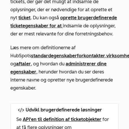
tickets, der gør det muligt at indsamle de
oplysninger, der er nødvendige for at oprette et
nyt
ticket
. Du kan også
oprette brugerdefinerede
ticketegenskaber for at
indsamle de oplysninger,
der er mest relevante for dine forretningsbehov.
Læs mere om definitionerne af
HubSpots
standardegenskaber
for
kontakter
,
virksomh
og
aftaler
, og hvordan du
administrerer dine
egenskaber
, herunder hvordan du ser deres
interne navne og opretter nye brugerdefinerede
egenskaber.
Udvikl brugerdefinerede løsninger
Se
API'en til definition af ticketobjekter
for
at få flere oplysninger om