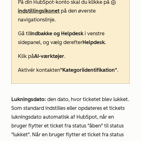
På din HubSpot-konto skal du klikke på
indstillingsikonet
på den øverste
navigationslinje.
Gå til
Indbakke og Helpdesk
i venstre
sidepanel, og vælg derefter
Helpdesk
.
Klik på
AI-værktøjer
.
Aktivér kontakten
"Kategoriidentifikation"
.
Lukningsdato:
den dato, hvor ticketet blev lukket.
Som standard indstilles eller opdateres et tickets
lukningsdato automatisk af HubSpot, når en
bruger flytter et ticket fra status "åben" til status
"lukket". Når en bruger flytter et ticket fra status