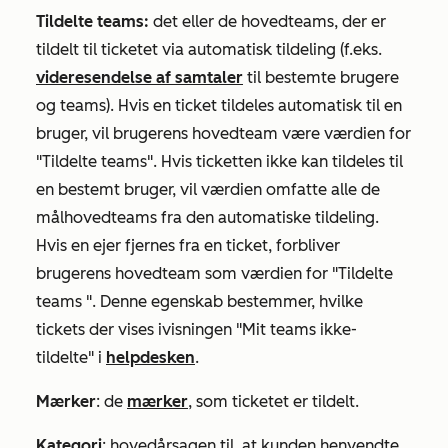
Tildelte teams:
det eller de hovedteams, der er
tildelt til ticketet via automatisk tildeling (f.eks.
videresendelse af samtaler
til bestemte brugere
og teams). Hvis en ticket tildeles automatisk til en
bruger, vil brugerens hovedteam være værdien
for
"Tildelte teams"
. Hvis ticketten ikke kan tildeles til
en bestemt bruger, vil værdien omfatte alle de
målhovedteams fra den
automatiske
tildeling.
Hvis en ejer fjernes fra en ticket, forbliver
brugerens hovedteam som værdien
for "Tildelte
teams
". Denne egenskab bestemmer, hvilke
tickets der vises i
visningen "Mit teams ikke-
tildelte
" i
helpdesken
.
Mærker
: de
mærker
, som ticketet er tildelt.
Kategori
: hovedårsagen til, at kunden henvendte