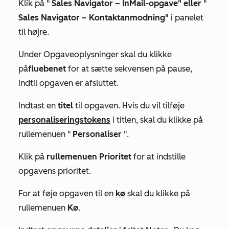
Klik på "
Sales Navigator –
InMail-opgave" eller
"
Sales Navigator – Kontaktanmodning"
i panelet
til højre.
Under
Opgaveoplysninger
skal du klikke
på
fluebenet
for at sætte sekvensen på pause,
indtil opgaven er afsluttet.
Indtast en
titel
til opgaven. Hvis du vil tilføje
personaliseringstokens
i titlen, skal du klikke på
rullemenuen "
Personaliser
".
Klik på
rullemenuen Prioritet
for at indstille
opgavens prioritet.
For at føje opgaven til en
kø
skal du klikke på
rullemenuen
Kø
.