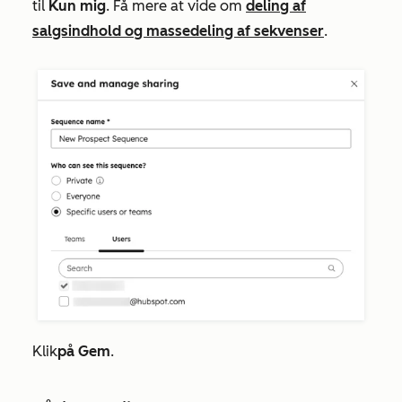
til
Kun mig
. Få mere at vide om
deling af
salgsindhold og massedeling af sekvenser
.
Klik
på Gem
.