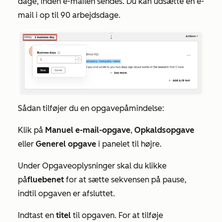
dage, inden e-mailen sendes. Du kan udsætte en e-
mail i op til 90 arbejdsdage.
Sådan tilføjer du en opgavepåmindelse:
Klik på
Manuel e-mail-opgave
,
Opkaldsopgave
eller
Generel opgave
i panelet til højre.
Under
Opgaveoplysninger
skal du klikke
på
fluebenet
for at sætte sekvensen på pause,
indtil opgaven er afsluttet.
Indtast en
titel
til opgaven. For at tilføje