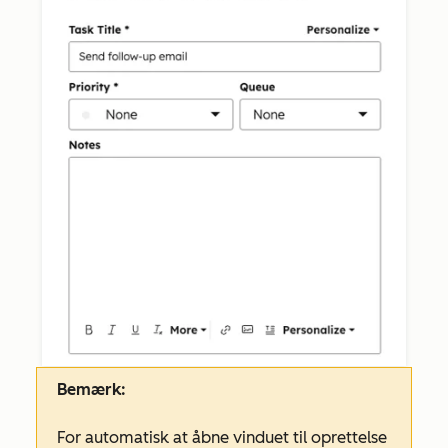
Bemærk:
For automatisk at åbne vinduet til oprettelse