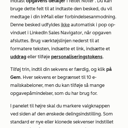
Indtast
opgavens detaljer
i
feltet Noter
. Du kan
bruge dette felt til at indtaste den besked, du vil
medtage i din InMail eller forbindelsesanmodning.
Denne besked udfyldes
ikke
automatisk i pop op-
vinduet
i LinkedIn Sales Navigator
, når opgaven
afsluttes. Brug værktøjslinjen nederst til at
formatere teksten, indsætte et link, indsætte et
uddrag
eller tilføje
personaliseringstokens
.
Tilføj trin, indtil din sekvens er færdig, og klik
på
Gem
. Hver sekvens er begrænset til 10 e-
mailskabeloner, men du kan tilføje så mange
opgavepåmindelser, som du har brug for.
I panelet til højre skal du markere valgknappen
ved siden af den ønskede delingsindstilling. Som
standard er nye eller klonede sekvenser indstillet