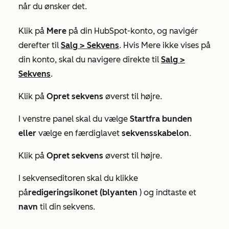
når du ønsker det.
Klik på
Mere
på din HubSpot-konto, og navigér
derefter til
Salg
>
Sekvens
. Hvis
Mere
ikke vises på
din konto, skal du navigere direkte til
Salg
>
Sekvens
.
Klik på
Opret sekvens
øverst til højre.
I venstre panel skal du vælge
Start
fra bunden
eller
vælge en færdiglavet
sekvensskabelon
.
Klik på
Opret sekvens
øverst til højre.
I sekvenseditoren skal du klikke
på
redigeringsikonet (blyanten
) og indtaste et
navn
til din sekvens.