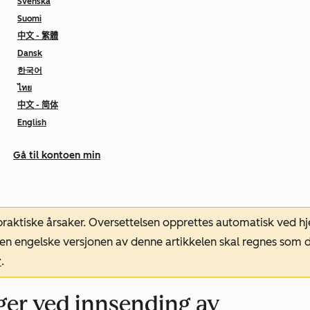
Svenska
Suomi
中文 - 繁體
Dansk
한국어
ไทย
中文 - 简体
English
Gå til kontoen min
 praktiske årsaker. Oversettelsen opprettes automatisk ved 
. Den engelske versjonen av denne artikkelen skal regnes so
r
.
ger ved innsending av