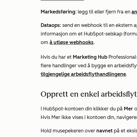
Markedsføring
: legg til eller fjern fra en
a
Dataops
: send en webhook til en ekstern
informasjon om et HubSpot-selskap (format
om
å utløse webhooks
.
Hvis du har et
Marketing Hub
Professional
flere handlinger ved å bygge en arbeidsfly
tilgjengelige arbeidsflythandlingene
.
Opprett en enkel arbeidsfly
I HubSpot-kontoen din klikker du på
Mer
o
Hvis
Mer
ikke vises i kontoen din, navigerer
Hold musepekeren over
navnet
på et eksi