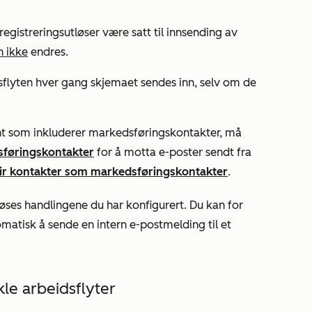
egistreringsutløser være satt til innsending av
n ikke
endres.
idsflyten hver gang skjemaet sendes inn, selv om de
nt
som inkluderer markedsføringskontakter, må
sføringskontakter
for å motta e-poster sendt fra
ir kontakter som markedsføringskontakter
.
løses handlingene du har konfigurert. Du kan for
matisk å sende en intern e-postmelding til et
le arbeidsflyter