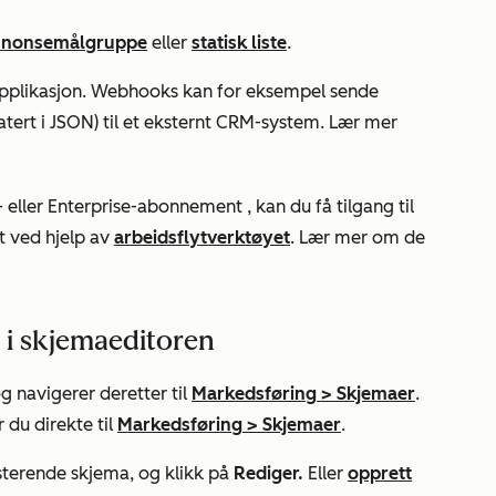
nnonsemålgruppe
eller
statisk liste
.
 applikasjon. Webhooks kan for eksempel sende
ert i JSON) til et eksternt CRM-system. Lær mer
- eller
Enterprise-abonnement
, kan du få tilgang til
t ved hjelp av
arbeidsflytverktøyet
. Lær mer om de
t i skjemaeditoren
g navigerer deretter til
Markedsføring
>
Skjemaer
.
 du direkte til
Markedsføring
>
Skjemaer
.
sterende skjema, og klikk på
Rediger.
Eller
opprett