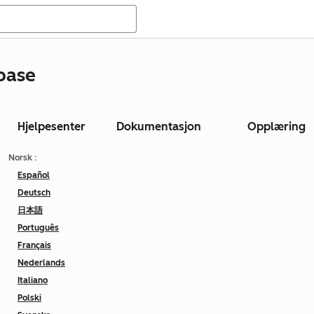
base
Hjelpesenter
Dokumentasjon
Opplæring
Norsk
:
Español
Deutsch
日本語
Português
Français
Nederlands
Italiano
Polski