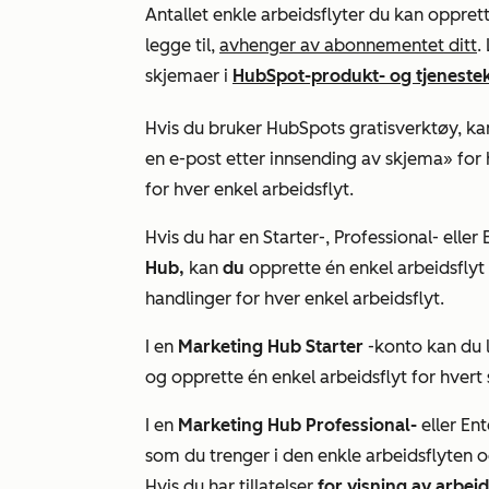
Antallet enkle arbeidsflyter du kan oppret
legge til,
avhenger av abonnementet ditt
.
skjemaer i
HubSpot-produkt- og tjeneste
Hvis du bruker HubSpots gratisverktøy
, k
en e-post etter innsending av skjema
»
for 
for hver enkel arbeidsflyt.
Hvis du har en
Starter-
,
Professional-
eller
Hub,
kan
du
opprette én enkel arbeidsflyt
handlinger for hver enkel arbeidsflyt.
I en
Marketing Hub Starter
-konto
kan du l
og opprette én enkel arbeidsflyt for hvert
I en
Marketing Hub Professional-
eller
Ent
som du trenger i den enkle arbeidsflyten og
Hvis du har tillatelser
for visning av arbeid