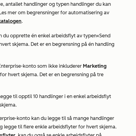
te, antallet handlinger og typen handlinger du kan
 Les mer om begrensninger for automatisering av
katalogen
.
an du opprette én
enkel arbeidsflyt
av typen
«Send
hvert skjema. Det er en begrensning på én handling
Enterprise-konto som ikke inkluderer
Marketing
 for hvert skjema. Det er en begrensning på tre
egge til opptil 10 handlinger i en enkel arbeidsflyt
 skjema.
erprise-konto
kan du legge til så mange handlinger
 legge til flere enkle arbeidsflyter for hvert skjema.
sflyter
, kan du også se enkle arbeidsflyter på