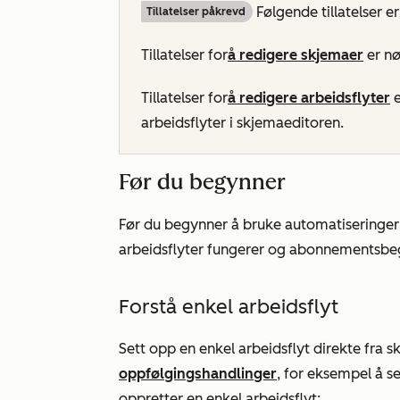
Følgende tillatelser e
Tillatelser påkrevd
Tillatelser for
å redigere
skjemaer
er nø
Tillatelser for
å redigere
arbeidsflyter
e
arbeidsflyter i skjemaeditoren.
Før du begynner
Før du begynner å bruke automatiseringer 
arbeidsflyter fungerer og abonnementsbe
Forstå enkel arbeidsflyt
Sett opp en enkel arbeidsflyt direkte fra 
oppfølgingshandlinger
, for eksempel å s
oppretter en enkel arbeidsflyt: