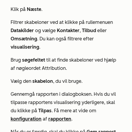
Klik på
Næste
.
Filtrer skabeloner ved at klikke på rullemenuen
Datakilder
og vælge
Kontakter
,
Tilbud
eller
Omsætning
. Du kan også filtrere efter
visualisering
.
Brug
søgefeltet
til at finde skabeloner ved hjælp
af nøgleordet
Attribution
.
Vælg den
skabelon
, du vil bruge.
Gennemgå rapporten i dialogboksen. Hvis du vil
tilpasse rapportens visualisering yderligere, skal
du klikke på
Tilpas
. Få mere at vide om
konfiguration
af
rapporten
.
Når du er færdig, skal du klikke på
Gem rapport
.