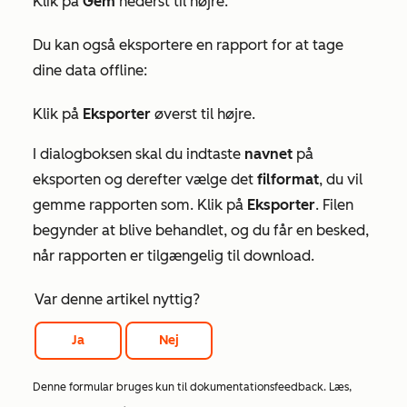
Klik på
Gem
nederst til højre.
Du kan også eksportere en rapport for at tage
dine data offline:
Klik på
Eksporter
øverst til højre.
I dialogboksen skal du indtaste
navnet
på
eksporten og derefter vælge det
filformat
, du vil
gemme rapporten som. Klik på
Eksporter
. Filen
begynder at blive behandlet, og du får en besked,
når rapporten er tilgængelig til download.
Var denne artikel nyttig?
Ja
Nej
Denne formular bruges kun til dokumentationsfeedback. Læs,