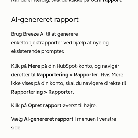
AI-genereret rapport
Brug Breeze AI til at generere
enkeltobjektrapporter ved hjælp af nye og
eksisterende prompter.
Klik på
Mere
på din HubSpot-konto, og navigér
derefter til
Rapportering
>
Rapporter
. Hvis
Mere
ikke vises på din konto, skal du navigere direkte til
Rapportering
>
Rapporter
.
Klik på
Opret rapport
øverst til højre.
Vælg
AI-genereret rapport
i menuen i venstre
side.