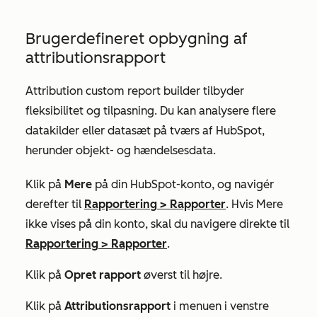
Brugerdefineret opbygning af
attributionsrapport
Attribution custom report builder tilbyder
fleksibilitet og tilpasning. Du kan analysere flere
datakilder eller datasæt på tværs af HubSpot,
herunder objekt- og hændelsesdata.
Klik på
Mere
på din HubSpot-konto, og navigér
derefter til
Rapportering
>
Rapporter
. Hvis
Mere
ikke vises på din konto, skal du navigere direkte til
Rapportering
>
Rapporter
.
Klik på
Opret rapport
øverst til højre.
Klik på
Attributionsrapport
i menuen i venstre