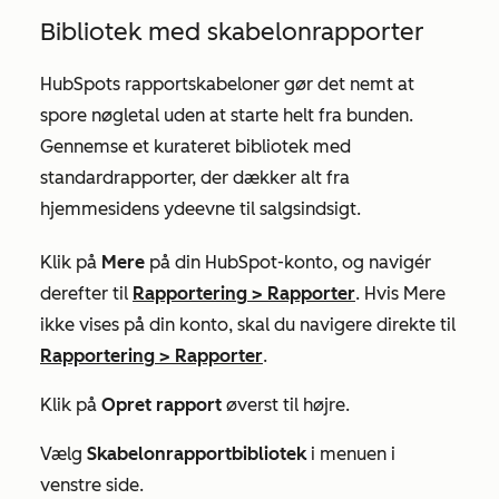
Bibliotek med skabelonrapporter
HubSpots rapportskabeloner gør det nemt at
spore nøgletal uden at starte helt fra bunden.
Gennemse et kurateret bibliotek med
standardrapporter, der dækker alt fra
hjemmesidens ydeevne til salgsindsigt.
Klik på
Mere
på din HubSpot-konto, og navigér
derefter til
Rapportering
>
Rapporter
. Hvis
Mere
ikke vises på din konto, skal du navigere direkte til
Rapportering
>
Rapporter
.
Klik på
Opret rapport
øverst til højre.
Vælg
Skabelonrapportbibliotek
i menuen i
venstre side.