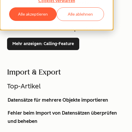
Cookies verwalten
Best Practices für die Anrufaufzeichnung
Alle akzeptieren
Alle ablehnen
HubSpot Calling – unterstützte Länder
Twilio Connect-Konto in HubSpot einrichten
Mehr anzeigen
: Calling-Feature
Import & Export
Top-Artikel
Datensätze für mehrere Objekte importieren
Fehler beim Import von Datensätzen überprüfen
und beheben