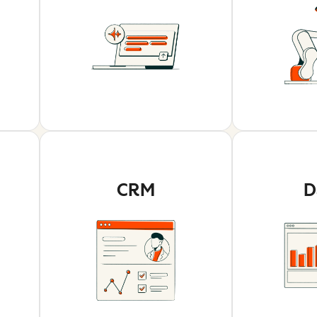
CRM
D