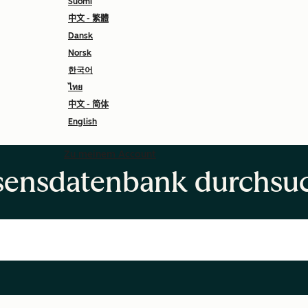
Suomi
中文 - 繁體
Dansk
Norsk
한국어
ไทย
中文 - 简体
English
Zu meinem Account
sensdatenbank durchsu