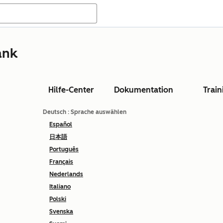
ank
Hilfe-Center
Dokumentation
Train
Deutsch
: Sprache auswählen
Español
日本語
Português
Français
Nederlands
Italiano
Polski
Svenska